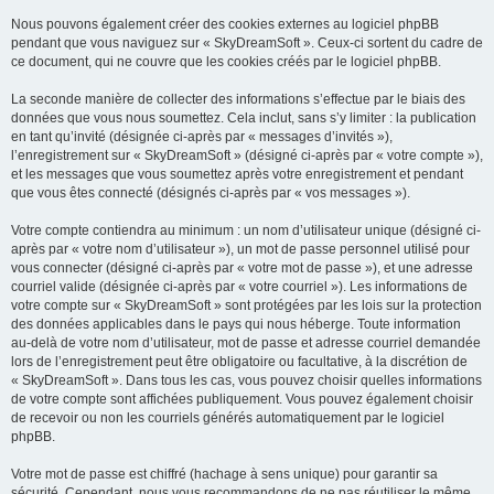
Nous pouvons également créer des cookies externes au logiciel phpBB
pendant que vous naviguez sur « SkyDreamSoft ». Ceux-ci sortent du cadre de
ce document, qui ne couvre que les cookies créés par le logiciel phpBB.
La seconde manière de collecter des informations s’effectue par le biais des
données que vous nous soumettez. Cela inclut, sans s’y limiter : la publication
en tant qu’invité (désignée ci-après par « messages d’invités »),
l’enregistrement sur « SkyDreamSoft » (désigné ci-après par « votre compte »),
et les messages que vous soumettez après votre enregistrement et pendant
que vous êtes connecté (désignés ci-après par « vos messages »).
Votre compte contiendra au minimum : un nom d’utilisateur unique (désigné ci-
après par « votre nom d’utilisateur »), un mot de passe personnel utilisé pour
vous connecter (désigné ci-après par « votre mot de passe »), et une adresse
courriel valide (désignée ci-après par « votre courriel »). Les informations de
votre compte sur « SkyDreamSoft » sont protégées par les lois sur la protection
des données applicables dans le pays qui nous héberge. Toute information
au-delà de votre nom d’utilisateur, mot de passe et adresse courriel demandée
lors de l’enregistrement peut être obligatoire ou facultative, à la discrétion de
« SkyDreamSoft ». Dans tous les cas, vous pouvez choisir quelles informations
de votre compte sont affichées publiquement. Vous pouvez également choisir
de recevoir ou non les courriels générés automatiquement par le logiciel
phpBB.
Votre mot de passe est chiffré (hachage à sens unique) pour garantir sa
sécurité. Cependant, nous vous recommandons de ne pas réutiliser le même