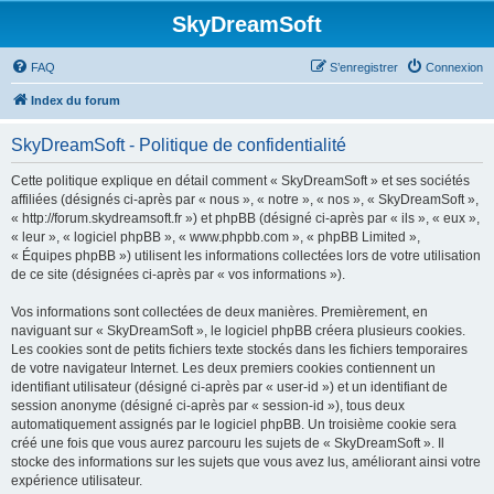
SkyDreamSoft
FAQ
S’enregistrer
Connexion
Index du forum
SkyDreamSoft - Politique de confidentialité
Cette politique explique en détail comment « SkyDreamSoft » et ses sociétés
affiliées (désignés ci-après par « nous », « notre », « nos », « SkyDreamSoft »,
« http://forum.skydreamsoft.fr ») et phpBB (désigné ci-après par « ils », « eux »,
« leur », « logiciel phpBB », « www.phpbb.com », « phpBB Limited »,
« Équipes phpBB ») utilisent les informations collectées lors de votre utilisation
de ce site (désignées ci-après par « vos informations »).
Vos informations sont collectées de deux manières. Premièrement, en
naviguant sur « SkyDreamSoft », le logiciel phpBB créera plusieurs cookies.
Les cookies sont de petits fichiers texte stockés dans les fichiers temporaires
de votre navigateur Internet. Les deux premiers cookies contiennent un
identifiant utilisateur (désigné ci-après par « user-id ») et un identifiant de
session anonyme (désigné ci-après par « session-id »), tous deux
automatiquement assignés par le logiciel phpBB. Un troisième cookie sera
créé une fois que vous aurez parcouru les sujets de « SkyDreamSoft ». Il
stocke des informations sur les sujets que vous avez lus, améliorant ainsi votre
expérience utilisateur.