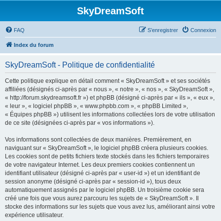
SkyDreamSoft
FAQ
S’enregistrer
Connexion
Index du forum
SkyDreamSoft - Politique de confidentialité
Cette politique explique en détail comment « SkyDreamSoft » et ses sociétés
affiliées (désignés ci-après par « nous », « notre », « nos », « SkyDreamSoft »,
« http://forum.skydreamsoft.fr ») et phpBB (désigné ci-après par « ils », « eux »,
« leur », « logiciel phpBB », « www.phpbb.com », « phpBB Limited »,
« Équipes phpBB ») utilisent les informations collectées lors de votre utilisation
de ce site (désignées ci-après par « vos informations »).
Vos informations sont collectées de deux manières. Premièrement, en
naviguant sur « SkyDreamSoft », le logiciel phpBB créera plusieurs cookies.
Les cookies sont de petits fichiers texte stockés dans les fichiers temporaires
de votre navigateur Internet. Les deux premiers cookies contiennent un
identifiant utilisateur (désigné ci-après par « user-id ») et un identifiant de
session anonyme (désigné ci-après par « session-id »), tous deux
automatiquement assignés par le logiciel phpBB. Un troisième cookie sera
créé une fois que vous aurez parcouru les sujets de « SkyDreamSoft ». Il
stocke des informations sur les sujets que vous avez lus, améliorant ainsi votre
expérience utilisateur.