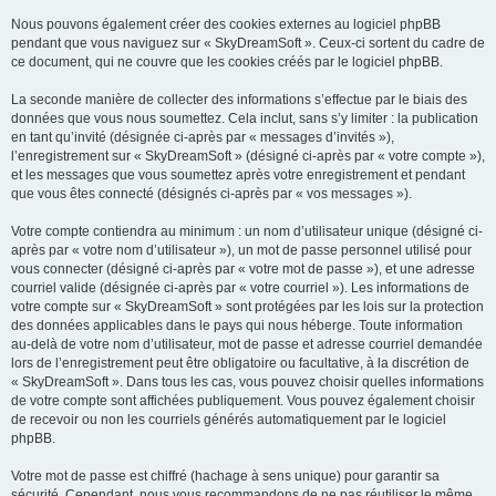
Nous pouvons également créer des cookies externes au logiciel phpBB
pendant que vous naviguez sur « SkyDreamSoft ». Ceux-ci sortent du cadre de
ce document, qui ne couvre que les cookies créés par le logiciel phpBB.
La seconde manière de collecter des informations s’effectue par le biais des
données que vous nous soumettez. Cela inclut, sans s’y limiter : la publication
en tant qu’invité (désignée ci-après par « messages d’invités »),
l’enregistrement sur « SkyDreamSoft » (désigné ci-après par « votre compte »),
et les messages que vous soumettez après votre enregistrement et pendant
que vous êtes connecté (désignés ci-après par « vos messages »).
Votre compte contiendra au minimum : un nom d’utilisateur unique (désigné ci-
après par « votre nom d’utilisateur »), un mot de passe personnel utilisé pour
vous connecter (désigné ci-après par « votre mot de passe »), et une adresse
courriel valide (désignée ci-après par « votre courriel »). Les informations de
votre compte sur « SkyDreamSoft » sont protégées par les lois sur la protection
des données applicables dans le pays qui nous héberge. Toute information
au-delà de votre nom d’utilisateur, mot de passe et adresse courriel demandée
lors de l’enregistrement peut être obligatoire ou facultative, à la discrétion de
« SkyDreamSoft ». Dans tous les cas, vous pouvez choisir quelles informations
de votre compte sont affichées publiquement. Vous pouvez également choisir
de recevoir ou non les courriels générés automatiquement par le logiciel
phpBB.
Votre mot de passe est chiffré (hachage à sens unique) pour garantir sa
sécurité. Cependant, nous vous recommandons de ne pas réutiliser le même