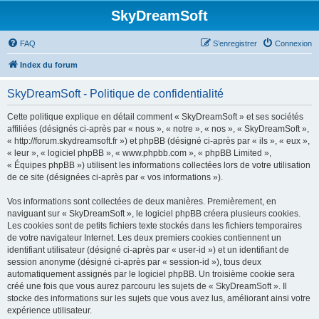
SkyDreamSoft
FAQ
S’enregistrer
Connexion
Index du forum
SkyDreamSoft - Politique de confidentialité
Cette politique explique en détail comment « SkyDreamSoft » et ses sociétés
affiliées (désignés ci-après par « nous », « notre », « nos », « SkyDreamSoft »,
« http://forum.skydreamsoft.fr ») et phpBB (désigné ci-après par « ils », « eux »,
« leur », « logiciel phpBB », « www.phpbb.com », « phpBB Limited »,
« Équipes phpBB ») utilisent les informations collectées lors de votre utilisation
de ce site (désignées ci-après par « vos informations »).
Vos informations sont collectées de deux manières. Premièrement, en
naviguant sur « SkyDreamSoft », le logiciel phpBB créera plusieurs cookies.
Les cookies sont de petits fichiers texte stockés dans les fichiers temporaires
de votre navigateur Internet. Les deux premiers cookies contiennent un
identifiant utilisateur (désigné ci-après par « user-id ») et un identifiant de
session anonyme (désigné ci-après par « session-id »), tous deux
automatiquement assignés par le logiciel phpBB. Un troisième cookie sera
créé une fois que vous aurez parcouru les sujets de « SkyDreamSoft ». Il
stocke des informations sur les sujets que vous avez lus, améliorant ainsi votre
expérience utilisateur.