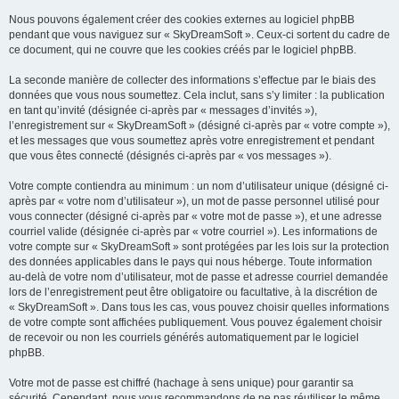
Nous pouvons également créer des cookies externes au logiciel phpBB
pendant que vous naviguez sur « SkyDreamSoft ». Ceux-ci sortent du cadre de
ce document, qui ne couvre que les cookies créés par le logiciel phpBB.
La seconde manière de collecter des informations s’effectue par le biais des
données que vous nous soumettez. Cela inclut, sans s’y limiter : la publication
en tant qu’invité (désignée ci-après par « messages d’invités »),
l’enregistrement sur « SkyDreamSoft » (désigné ci-après par « votre compte »),
et les messages que vous soumettez après votre enregistrement et pendant
que vous êtes connecté (désignés ci-après par « vos messages »).
Votre compte contiendra au minimum : un nom d’utilisateur unique (désigné ci-
après par « votre nom d’utilisateur »), un mot de passe personnel utilisé pour
vous connecter (désigné ci-après par « votre mot de passe »), et une adresse
courriel valide (désignée ci-après par « votre courriel »). Les informations de
votre compte sur « SkyDreamSoft » sont protégées par les lois sur la protection
des données applicables dans le pays qui nous héberge. Toute information
au-delà de votre nom d’utilisateur, mot de passe et adresse courriel demandée
lors de l’enregistrement peut être obligatoire ou facultative, à la discrétion de
« SkyDreamSoft ». Dans tous les cas, vous pouvez choisir quelles informations
de votre compte sont affichées publiquement. Vous pouvez également choisir
de recevoir ou non les courriels générés automatiquement par le logiciel
phpBB.
Votre mot de passe est chiffré (hachage à sens unique) pour garantir sa
sécurité. Cependant, nous vous recommandons de ne pas réutiliser le même