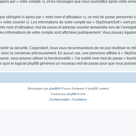
i-après par « votre compte »), et les messages que vous soumettez après votre enr
ue (désigné ci-après par « votre nom d’utilisateur »), un mot de passe personnel ut
 « votre courriel »). Les informations de votre compte sur « SkyDreamSoft » sont pr
re nom d’utilisateur, mot de passe et adresse courriel demandée lors de l’enregistre
les informations de votre compte sont affichées publiquement. Vous pouvez égaleme
rantir sa sécurité. Cependant, nous vous recommandons de ne pas réutiliser le mêm
ez donc le conserver précieusement. En aucun cas, une personne affiliée à « SkyD
passe, vous pouvez utiliser la fonctionnalité « J’ai oublié mon mot de passe » fou
près quoi le logiciel phpBB générera un nouveau mot de passe pour que vous puissiez
Développé par
phpBB
® Forum Software © phpBB Limited
Traduit par
phpBB-fr.com
Confidentialité
|
Conditions