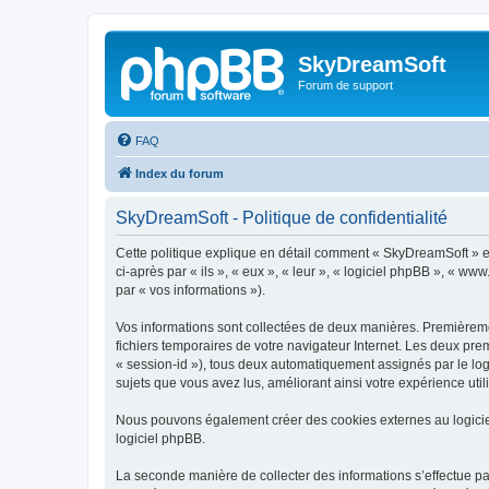
SkyDreamSoft
Forum de support
FAQ
Index du forum
SkyDreamSoft - Politique de confidentialité
Cette politique explique en détail comment « SkyDreamSoft » et 
ci-après par « ils », « eux », « leur », « logiciel phpBB », « w
par « vos informations »).
Vos informations sont collectées de deux manières. Premièremen
fichiers temporaires de votre navigateur Internet. Les deux prem
« session-id »), tous deux automatiquement assignés par le log
sujets que vous avez lus, améliorant ainsi votre expérience utili
Nous pouvons également créer des cookies externes au logicie
logiciel phpBB.
La seconde manière de collecter des informations s’effectue par