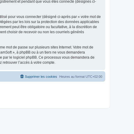
egistrement et pendant que vous êtes connecté (désignés ci-
ilisé pour vous connecter (désigné ci-après par « votre mot de
otégées par les lois sur la protection des données applicables
ment peut être obligatoire ou facultative, à la discrétion de
nt choisir de recevoir ou non les courriels générés
e mot de passe sur plusieurs sites Internet. Votre mot de
reamSoft », à phpBB ou à un tiers ne vous demandera
rnie par le logiciel phpBB. Ce processus vous demandera de
 retrouver l’accès à votre compte.
Supprimer les cookies
Heures au format
UTC+02:00