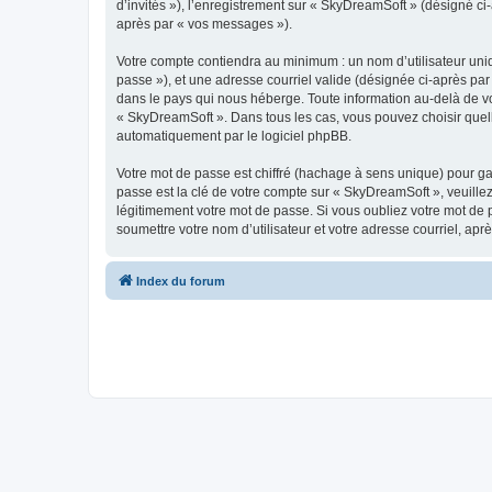
d’invités »), l’enregistrement sur « SkyDreamSoft » (désigné c
après par « vos messages »).
Votre compte contiendra au minimum : un nom d’utilisateur uniq
passe »), et une adresse courriel valide (désignée ci-après par
dans le pays qui nous héberge. Toute information au-delà de vot
« SkyDreamSoft ». Dans tous les cas, vous pouvez choisir quel
automatiquement par le logiciel phpBB.
Votre mot de passe est chiffré (hachage à sens unique) pour ga
passe est la clé de votre compte sur « SkyDreamSoft », veuill
légitimement votre mot de passe. Si vous oubliez votre mot de 
soumettre votre nom d’utilisateur et votre adresse courriel, a
Index du forum