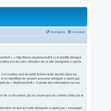
S’enregistrer
Connexion
eamSoft », « http://forum.skydreamsoft.fr ») et phpBB (désigné
ectées lors de votre utilisation de ce site (désignées ci-après
es cookies sont de petits fichiers texte stockés dans les
») et un identifiant de session anonyme (désigné ci-après par
jets de « SkyDreamSoft ». Il stocke des informations sur les
e de ce document, qui ne couvre que les cookies créés par le
ublication en tant qu’invité (désignée ci-après par « messages