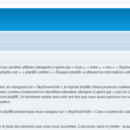
ses sociétés affiliées (désignés ci-après par « nous », « notre », « nos », « SkyDr
ww.phpbb.com », « phpBB Limited », « Équipes phpBB ») utilisent les informations coll
t, en naviguant sur « SkyDreamSoft », le logiciel phpBB créera plusieurs cookies. L
iers cookies contiennent un identifiant utilisateur (désigné ci-après par « user-id 
iciel phpBB. Un troisième cookie sera créé une fois que vous aurez parcouru les su
sateur.
l phpBB pendant que vous naviguez sur « SkyDreamSoft ». Ceux-ci sortent du cadr
 le biais des données que vous nous soumettez. Cela inclut, sans s’y limiter : la p