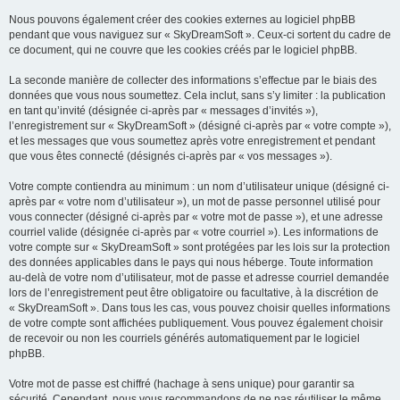
Nous pouvons également créer des cookies externes au logiciel phpBB
pendant que vous naviguez sur « SkyDreamSoft ». Ceux-ci sortent du cadre de
ce document, qui ne couvre que les cookies créés par le logiciel phpBB.
La seconde manière de collecter des informations s’effectue par le biais des
données que vous nous soumettez. Cela inclut, sans s’y limiter : la publication
en tant qu’invité (désignée ci-après par « messages d’invités »),
l’enregistrement sur « SkyDreamSoft » (désigné ci-après par « votre compte »),
et les messages que vous soumettez après votre enregistrement et pendant
que vous êtes connecté (désignés ci-après par « vos messages »).
Votre compte contiendra au minimum : un nom d’utilisateur unique (désigné ci-
après par « votre nom d’utilisateur »), un mot de passe personnel utilisé pour
vous connecter (désigné ci-après par « votre mot de passe »), et une adresse
courriel valide (désignée ci-après par « votre courriel »). Les informations de
votre compte sur « SkyDreamSoft » sont protégées par les lois sur la protection
des données applicables dans le pays qui nous héberge. Toute information
au-delà de votre nom d’utilisateur, mot de passe et adresse courriel demandée
lors de l’enregistrement peut être obligatoire ou facultative, à la discrétion de
« SkyDreamSoft ». Dans tous les cas, vous pouvez choisir quelles informations
de votre compte sont affichées publiquement. Vous pouvez également choisir
de recevoir ou non les courriels générés automatiquement par le logiciel
phpBB.
Votre mot de passe est chiffré (hachage à sens unique) pour garantir sa
sécurité. Cependant, nous vous recommandons de ne pas réutiliser le même