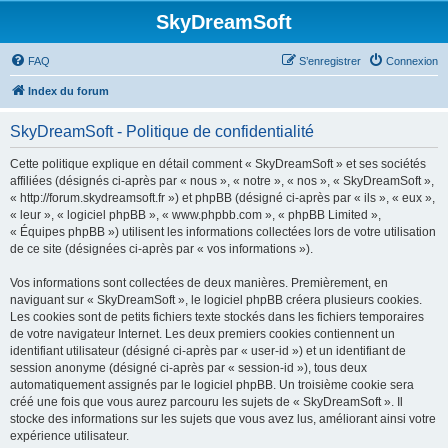
SkyDreamSoft
FAQ
S’enregistrer
Connexion
Index du forum
SkyDreamSoft - Politique de confidentialité
Cette politique explique en détail comment « SkyDreamSoft » et ses sociétés
affiliées (désignés ci-après par « nous », « notre », « nos », « SkyDreamSoft »,
« http://forum.skydreamsoft.fr ») et phpBB (désigné ci-après par « ils », « eux »,
« leur », « logiciel phpBB », « www.phpbb.com », « phpBB Limited »,
« Équipes phpBB ») utilisent les informations collectées lors de votre utilisation
de ce site (désignées ci-après par « vos informations »).
Vos informations sont collectées de deux manières. Premièrement, en
naviguant sur « SkyDreamSoft », le logiciel phpBB créera plusieurs cookies.
Les cookies sont de petits fichiers texte stockés dans les fichiers temporaires
de votre navigateur Internet. Les deux premiers cookies contiennent un
identifiant utilisateur (désigné ci-après par « user-id ») et un identifiant de
session anonyme (désigné ci-après par « session-id »), tous deux
automatiquement assignés par le logiciel phpBB. Un troisième cookie sera
créé une fois que vous aurez parcouru les sujets de « SkyDreamSoft ». Il
stocke des informations sur les sujets que vous avez lus, améliorant ainsi votre
expérience utilisateur.