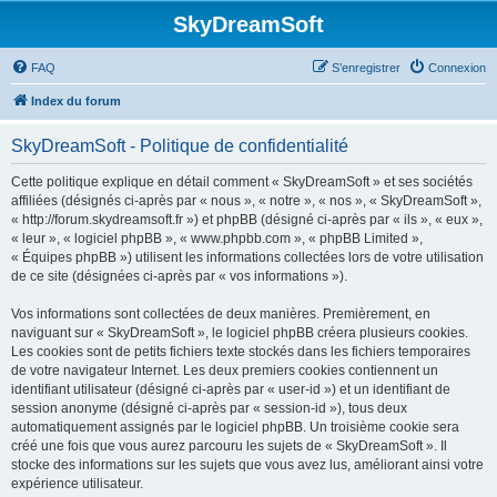
SkyDreamSoft
FAQ
S’enregistrer
Connexion
Index du forum
SkyDreamSoft - Politique de confidentialité
Cette politique explique en détail comment « SkyDreamSoft » et ses sociétés
affiliées (désignés ci-après par « nous », « notre », « nos », « SkyDreamSoft »,
« http://forum.skydreamsoft.fr ») et phpBB (désigné ci-après par « ils », « eux »,
« leur », « logiciel phpBB », « www.phpbb.com », « phpBB Limited »,
« Équipes phpBB ») utilisent les informations collectées lors de votre utilisation
de ce site (désignées ci-après par « vos informations »).
Vos informations sont collectées de deux manières. Premièrement, en
naviguant sur « SkyDreamSoft », le logiciel phpBB créera plusieurs cookies.
Les cookies sont de petits fichiers texte stockés dans les fichiers temporaires
de votre navigateur Internet. Les deux premiers cookies contiennent un
identifiant utilisateur (désigné ci-après par « user-id ») et un identifiant de
session anonyme (désigné ci-après par « session-id »), tous deux
automatiquement assignés par le logiciel phpBB. Un troisième cookie sera
créé une fois que vous aurez parcouru les sujets de « SkyDreamSoft ». Il
stocke des informations sur les sujets que vous avez lus, améliorant ainsi votre
expérience utilisateur.