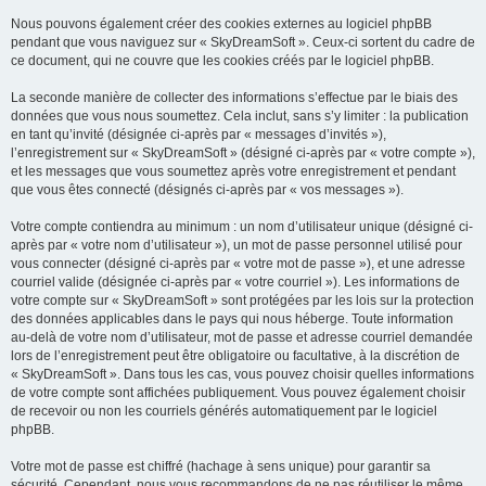
Nous pouvons également créer des cookies externes au logiciel phpBB
pendant que vous naviguez sur « SkyDreamSoft ». Ceux-ci sortent du cadre de
ce document, qui ne couvre que les cookies créés par le logiciel phpBB.
La seconde manière de collecter des informations s’effectue par le biais des
données que vous nous soumettez. Cela inclut, sans s’y limiter : la publication
en tant qu’invité (désignée ci-après par « messages d’invités »),
l’enregistrement sur « SkyDreamSoft » (désigné ci-après par « votre compte »),
et les messages que vous soumettez après votre enregistrement et pendant
que vous êtes connecté (désignés ci-après par « vos messages »).
Votre compte contiendra au minimum : un nom d’utilisateur unique (désigné ci-
après par « votre nom d’utilisateur »), un mot de passe personnel utilisé pour
vous connecter (désigné ci-après par « votre mot de passe »), et une adresse
courriel valide (désignée ci-après par « votre courriel »). Les informations de
votre compte sur « SkyDreamSoft » sont protégées par les lois sur la protection
des données applicables dans le pays qui nous héberge. Toute information
au-delà de votre nom d’utilisateur, mot de passe et adresse courriel demandée
lors de l’enregistrement peut être obligatoire ou facultative, à la discrétion de
« SkyDreamSoft ». Dans tous les cas, vous pouvez choisir quelles informations
de votre compte sont affichées publiquement. Vous pouvez également choisir
de recevoir ou non les courriels générés automatiquement par le logiciel
phpBB.
Votre mot de passe est chiffré (hachage à sens unique) pour garantir sa
sécurité. Cependant, nous vous recommandons de ne pas réutiliser le même