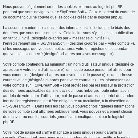
Nous pouvons également créer des cookies externes au logiciel phpBB
pendant que vous naviguez sur « SkyDreamSoft ». Ceux-ci sortent du cadre de
ce document, qui ne couvre que les cookies créés par le logiciel phpBB.
La seconde manière de collecter des informations s’effectue par le biais des
données que vous nous soumettez. Cela inclut, sans s’y limiter : la publication
en tant qu’invité (désignée ci-après par « messages d’invités »),
l’enregistrement sur « SkyDreamSoft » (désigné ci-après par « votre compte »),
et les messages que vous soumettez après votre enregistrement et pendant
que vous êtes connecté (désignés ci-après par « vos messages »).
Votre compte contiendra au minimum : un nom d’utilisateur unique (désigné ci-
après par « votre nom d’utilisateur »), un mot de passe personnel utilisé pour
vous connecter (désigné ci-après par « votre mot de passe »), et une adresse
courriel valide (désignée ci-après par « votre courriel »). Les informations de
votre compte sur « SkyDreamSoft » sont protégées par les lois sur la protection
des données applicables dans le pays qui nous héberge. Toute information
au-delà de votre nom d’utilisateur, mot de passe et adresse courriel demandée
lors de l’enregistrement peut être obligatoire ou facultative, à la discrétion de
« SkyDreamSoft ». Dans tous les cas, vous pouvez choisir quelles informations
de votre compte sont affichées publiquement. Vous pouvez également choisir
de recevoir ou non les courriels générés automatiquement par le logiciel
phpBB.
Votre mot de passe est chiffré (hachage à sens unique) pour garantir sa
sécurité. Cependant, nous vous recommandons de ne pas réutiliser le même