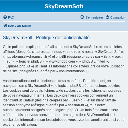
SkyDreamSoft
FAQ
S’enregistrer
Connexion
Index du forum
SkyDreamSoft - Politique de confidentialité
Cette politique explique en détail comment « SkyDreamSoft » et ses sociétés
affiliées (désignés ci-après par « nous », « notre », « nos », « SkyDreamSoft »,
« http://forum.skydreamsoft.fr ») et phpBB (désigné ci-après par « ils », « eux »,
« leur », « logiciel phpBB », « www.phpbb.com », « phpBB Limited »,
« Équipes phpBB ») utilisent les informations collectées lors de votre utilisation
de ce site (désignées ci-après par « vos informations »).
Vos informations sont collectées de deux manières. Premièrement, en
naviguant sur « SkyDreamSoft », le logiciel phpBB créera plusieurs cookies.
Les cookies sont de petits fichiers texte stockés dans les fichiers temporaires
de votre navigateur Internet. Les deux premiers cookies contiennent un
identifiant utilisateur (désigné ci-après par « user-id ») et un identifiant de
session anonyme (désigné ci-après par « session-id »), tous deux
automatiquement assignés par le logiciel phpBB. Un troisième cookie sera
créé une fois que vous aurez parcouru les sujets de « SkyDreamSoft ». Il
stocke des informations sur les sujets que vous avez lus, améliorant ainsi votre
expérience utilisateur.