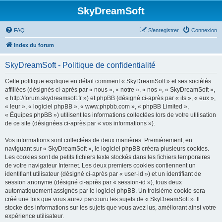
SkyDreamSoft
FAQ
S’enregistrer
Connexion
Index du forum
SkyDreamSoft - Politique de confidentialité
Cette politique explique en détail comment « SkyDreamSoft » et ses sociétés
affiliées (désignés ci-après par « nous », « notre », « nos », « SkyDreamSoft »,
« http://forum.skydreamsoft.fr ») et phpBB (désigné ci-après par « ils », « eux »,
« leur », « logiciel phpBB », « www.phpbb.com », « phpBB Limited »,
« Équipes phpBB ») utilisent les informations collectées lors de votre utilisation
de ce site (désignées ci-après par « vos informations »).
Vos informations sont collectées de deux manières. Premièrement, en
naviguant sur « SkyDreamSoft », le logiciel phpBB créera plusieurs cookies.
Les cookies sont de petits fichiers texte stockés dans les fichiers temporaires
de votre navigateur Internet. Les deux premiers cookies contiennent un
identifiant utilisateur (désigné ci-après par « user-id ») et un identifiant de
session anonyme (désigné ci-après par « session-id »), tous deux
automatiquement assignés par le logiciel phpBB. Un troisième cookie sera
créé une fois que vous aurez parcouru les sujets de « SkyDreamSoft ». Il
stocke des informations sur les sujets que vous avez lus, améliorant ainsi votre
expérience utilisateur.