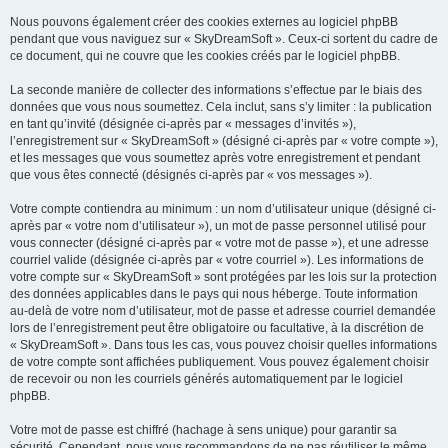
Nous pouvons également créer des cookies externes au logiciel phpBB
pendant que vous naviguez sur « SkyDreamSoft ». Ceux-ci sortent du cadre de
ce document, qui ne couvre que les cookies créés par le logiciel phpBB.
La seconde manière de collecter des informations s’effectue par le biais des
données que vous nous soumettez. Cela inclut, sans s’y limiter : la publication
en tant qu’invité (désignée ci-après par « messages d’invités »),
l’enregistrement sur « SkyDreamSoft » (désigné ci-après par « votre compte »),
et les messages que vous soumettez après votre enregistrement et pendant
que vous êtes connecté (désignés ci-après par « vos messages »).
Votre compte contiendra au minimum : un nom d’utilisateur unique (désigné ci-
après par « votre nom d’utilisateur »), un mot de passe personnel utilisé pour
vous connecter (désigné ci-après par « votre mot de passe »), et une adresse
courriel valide (désignée ci-après par « votre courriel »). Les informations de
votre compte sur « SkyDreamSoft » sont protégées par les lois sur la protection
des données applicables dans le pays qui nous héberge. Toute information
au-delà de votre nom d’utilisateur, mot de passe et adresse courriel demandée
lors de l’enregistrement peut être obligatoire ou facultative, à la discrétion de
« SkyDreamSoft ». Dans tous les cas, vous pouvez choisir quelles informations
de votre compte sont affichées publiquement. Vous pouvez également choisir
de recevoir ou non les courriels générés automatiquement par le logiciel
phpBB.
Votre mot de passe est chiffré (hachage à sens unique) pour garantir sa
sécurité. Cependant, nous vous recommandons de ne pas réutiliser le même