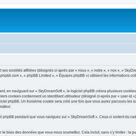
ses sociétés affiliées (désignés ci-après par « nous », « notre », « nos », « SkyDr
ww.phpbb.com », « phpBB Limited », « Équipes phpBB ») utilisent les informations coll
t, en naviguant sur « SkyDreamSoft », le logiciel phpBB créera plusieurs cookies. L
iers cookies contiennent un identifiant utilisateur (désigné ci-après par « user-id 
iciel phpBB. Un troisième cookie sera créé une fois que vous aurez parcouru les su
sateur.
l phpBB pendant que vous naviguez sur « SkyDreamSoft ». Ceux-ci sortent du cadr
 le biais des données que vous nous soumettez. Cela inclut, sans s’y limiter : la p