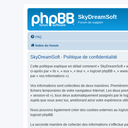
SkyDreamSoft
Forum de support
FAQ
Index du forum
SkyDreamSoft - Politique de confidentialité
Cette politique explique en détail comment « SkyDreamSoft » et 
ci-après par « ils », « eux », « leur », « logiciel phpBB », « w
par « vos informations »).
Vos informations sont collectées de deux manières. Premièremen
fichiers temporaires de votre navigateur Internet. Les deux prem
« session-id »), tous deux automatiquement assignés par le log
sujets que vous avez lus, améliorant ainsi votre expérience utili
Nous pouvons également créer des cookies externes au logicie
logiciel phpBB.
La seconde manière de collecter des informations s’effectue par