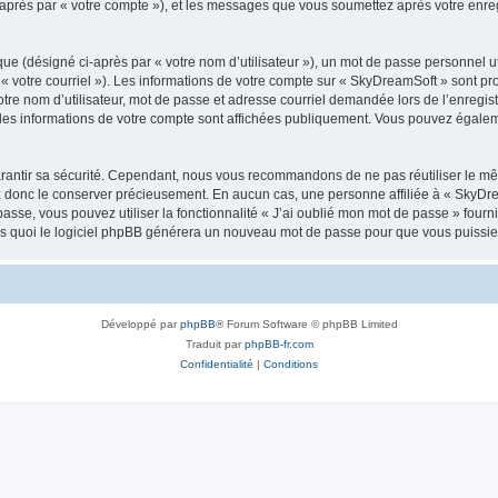
i-après par « votre compte »), et les messages que vous soumettez après votre enr
ue (désigné ci-après par « votre nom d’utilisateur »), un mot de passe personnel ut
 « votre courriel »). Les informations de votre compte sur « SkyDreamSoft » sont pr
re nom d’utilisateur, mot de passe et adresse courriel demandée lors de l’enregistre
les informations de votre compte sont affichées publiquement. Vous pouvez égaleme
rantir sa sécurité. Cependant, nous vous recommandons de ne pas réutiliser le mêm
ez donc le conserver précieusement. En aucun cas, une personne affiliée à « SkyD
passe, vous pouvez utiliser la fonctionnalité « J’ai oublié mon mot de passe » fou
près quoi le logiciel phpBB générera un nouveau mot de passe pour que vous puissiez
Développé par
phpBB
® Forum Software © phpBB Limited
Traduit par
phpBB-fr.com
Confidentialité
|
Conditions