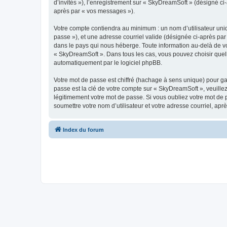
d’invités »), l’enregistrement sur « SkyDreamSoft » (désigné c
après par « vos messages »).
Votre compte contiendra au minimum : un nom d’utilisateur uniq
passe »), et une adresse courriel valide (désignée ci-après par
dans le pays qui nous héberge. Toute information au-delà de vot
« SkyDreamSoft ». Dans tous les cas, vous pouvez choisir quel
automatiquement par le logiciel phpBB.
Votre mot de passe est chiffré (hachage à sens unique) pour ga
passe est la clé de votre compte sur « SkyDreamSoft », veuill
légitimement votre mot de passe. Si vous oubliez votre mot de 
soumettre votre nom d’utilisateur et votre adresse courriel, a
Index du forum