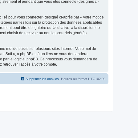
egistrement et pendant que vous êtes connecté (désignés ci-
ilisé pour vous connecter (désigné ci-après par « votre mot de
otégées par les lois sur la protection des données applicables
ment peut être obligatoire ou facultative, à la discrétion de
nt choisir de recevoir ou non les courriels générés
e mot de passe sur plusieurs sites Internet. Votre mot de
reamSoft », à phpBB ou à un tiers ne vous demandera
rnie par le logiciel phpBB. Ce processus vous demandera de
 retrouver l’accès à votre compte.
Supprimer les cookies
Heures au format
UTC+02:00