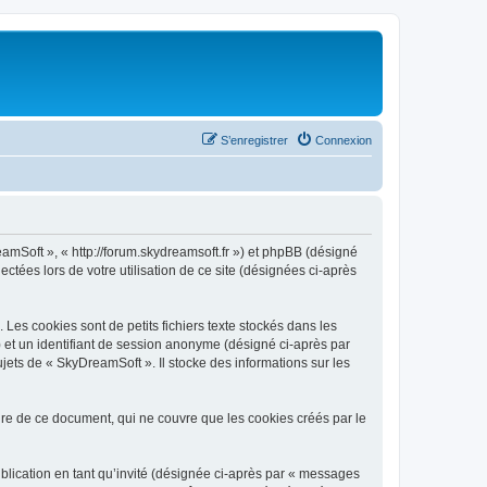
S’enregistrer
Connexion
eamSoft », « http://forum.skydreamsoft.fr ») et phpBB (désigné
ectées lors de votre utilisation de ce site (désignées ci-après
es cookies sont de petits fichiers texte stockés dans les
») et un identifiant de session anonyme (désigné ci-après par
jets de « SkyDreamSoft ». Il stocke des informations sur les
e de ce document, qui ne couvre que les cookies créés par le
ublication en tant qu’invité (désignée ci-après par « messages