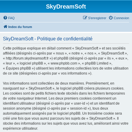
SkyDreamSoft
FAQ
S’enregistrer
Connexion
Index du forum
SkyDreamSoft - Politique de confidentialité
Cette politique explique en détail comment « SkyDreamSoft » et ses sociétés
affiliées (désignés ci-après par « nous », « notre », « nos », « SkyDreamSoft »,
« http://forum.skydreamsoft.fr ») et phpBB (désigné ci-après par « ils », « eux »,
« leur », « logiciel phpBB », « www.phpbb.com », « phpBB Limited »,
« Équipes phpBB ») utilisent les informations collectées lors de votre utilisation
de ce site (désignées ci-après par « vos informations »).
Vos informations sont collectées de deux manières. Premièrement, en
naviguant sur « SkyDreamSoft », le logiciel phpBB créera plusieurs cookies.
Les cookies sont de petits fichiers texte stockés dans les fichiers temporaires
de votre navigateur Internet. Les deux premiers cookies contiennent un
identifiant utilisateur (désigné ci-après par « user-id ») et un identifiant de
session anonyme (désigné ci-après par « session-id »), tous deux
automatiquement assignés par le logiciel phpBB. Un troisième cookie sera
créé une fois que vous aurez parcouru les sujets de « SkyDreamSoft ». Il
stocke des informations sur les sujets que vous avez lus, améliorant ainsi votre
expérience utilisateur.