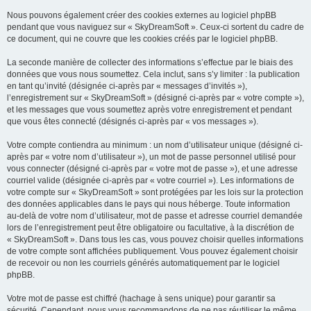
Nous pouvons également créer des cookies externes au logiciel phpBB
pendant que vous naviguez sur « SkyDreamSoft ». Ceux-ci sortent du cadre de
ce document, qui ne couvre que les cookies créés par le logiciel phpBB.
La seconde manière de collecter des informations s’effectue par le biais des
données que vous nous soumettez. Cela inclut, sans s’y limiter : la publication
en tant qu’invité (désignée ci-après par « messages d’invités »),
l’enregistrement sur « SkyDreamSoft » (désigné ci-après par « votre compte »),
et les messages que vous soumettez après votre enregistrement et pendant
que vous êtes connecté (désignés ci-après par « vos messages »).
Votre compte contiendra au minimum : un nom d’utilisateur unique (désigné ci-
après par « votre nom d’utilisateur »), un mot de passe personnel utilisé pour
vous connecter (désigné ci-après par « votre mot de passe »), et une adresse
courriel valide (désignée ci-après par « votre courriel »). Les informations de
votre compte sur « SkyDreamSoft » sont protégées par les lois sur la protection
des données applicables dans le pays qui nous héberge. Toute information
au-delà de votre nom d’utilisateur, mot de passe et adresse courriel demandée
lors de l’enregistrement peut être obligatoire ou facultative, à la discrétion de
« SkyDreamSoft ». Dans tous les cas, vous pouvez choisir quelles informations
de votre compte sont affichées publiquement. Vous pouvez également choisir
de recevoir ou non les courriels générés automatiquement par le logiciel
phpBB.
Votre mot de passe est chiffré (hachage à sens unique) pour garantir sa
sécurité. Cependant, nous vous recommandons de ne pas réutiliser le même