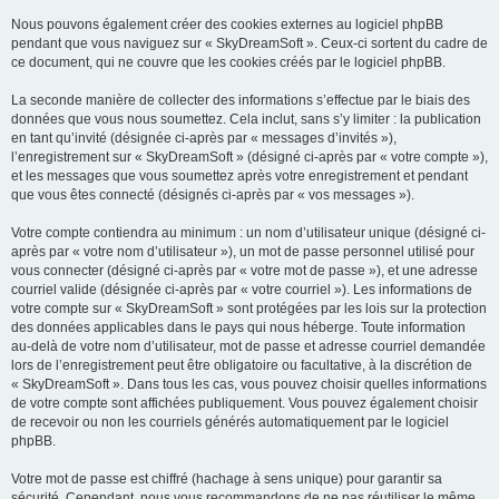
Nous pouvons également créer des cookies externes au logiciel phpBB
pendant que vous naviguez sur « SkyDreamSoft ». Ceux-ci sortent du cadre de
ce document, qui ne couvre que les cookies créés par le logiciel phpBB.
La seconde manière de collecter des informations s’effectue par le biais des
données que vous nous soumettez. Cela inclut, sans s’y limiter : la publication
en tant qu’invité (désignée ci-après par « messages d’invités »),
l’enregistrement sur « SkyDreamSoft » (désigné ci-après par « votre compte »),
et les messages que vous soumettez après votre enregistrement et pendant
que vous êtes connecté (désignés ci-après par « vos messages »).
Votre compte contiendra au minimum : un nom d’utilisateur unique (désigné ci-
après par « votre nom d’utilisateur »), un mot de passe personnel utilisé pour
vous connecter (désigné ci-après par « votre mot de passe »), et une adresse
courriel valide (désignée ci-après par « votre courriel »). Les informations de
votre compte sur « SkyDreamSoft » sont protégées par les lois sur la protection
des données applicables dans le pays qui nous héberge. Toute information
au-delà de votre nom d’utilisateur, mot de passe et adresse courriel demandée
lors de l’enregistrement peut être obligatoire ou facultative, à la discrétion de
« SkyDreamSoft ». Dans tous les cas, vous pouvez choisir quelles informations
de votre compte sont affichées publiquement. Vous pouvez également choisir
de recevoir ou non les courriels générés automatiquement par le logiciel
phpBB.
Votre mot de passe est chiffré (hachage à sens unique) pour garantir sa
sécurité. Cependant, nous vous recommandons de ne pas réutiliser le même