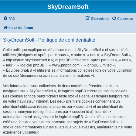
SkyDreamSoft
FAQ
S’enregistrer
Connexion
Index du forum
SkyDreamSoft - Politique de confidentialité
Cette politique explique en détail comment « SkyDreamSoft » et ses sociétés
affiliées (désignés ci-après par « nous », « notre », « nos », « SkyDreamSoft »,
« http://forum.skydreamsoft.fr ») et phpBB (désigné ci-après par « ils », « eux »,
« leur », « logiciel phpBB », « www.phpbb.com », « phpBB Limited »,
« Équipes phpBB ») utilisent les informations collectées lors de votre utilisation
de ce site (désignées ci-après par « vos informations »).
Vos informations sont collectées de deux manières. Premièrement, en
naviguant sur « SkyDreamSoft », le logiciel phpBB créera plusieurs cookies.
Les cookies sont de petits fichiers texte stockés dans les fichiers temporaires
de votre navigateur Internet. Les deux premiers cookies contiennent un
identifiant utilisateur (désigné ci-après par « user-id ») et un identifiant de
session anonyme (désigné ci-après par « session-id »), tous deux
automatiquement assignés par le logiciel phpBB. Un troisième cookie sera
créé une fois que vous aurez parcouru les sujets de « SkyDreamSoft ». Il
stocke des informations sur les sujets que vous avez lus, améliorant ainsi votre
expérience utilisateur.