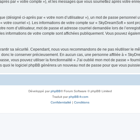
i-après par « votre compte »), et les messages que vous soumettez après votre enr
ue (désigné ci-après par « votre nom d’utilisateur »), un mot de passe personnel ut
 « votre courriel »). Les informations de votre compte sur « SkyDreamSoft » sont pr
re nom d’utilisateur, mot de passe et adresse courriel demandée lors de l’enregistre
les informations de votre compte sont affichées publiquement. Vous pouvez égaleme
rantir sa sécurité. Cependant, nous vous recommandons de ne pas réutiliser le mêm
ez donc le conserver précieusement. En aucun cas, une personne affiliée à « SkyD
passe, vous pouvez utiliser la fonctionnalité « J’ai oublié mon mot de passe » fou
près quoi le logiciel phpBB générera un nouveau mot de passe pour que vous puissiez
Développé par
phpBB
® Forum Software © phpBB Limited
Traduit par
phpBB-fr.com
Confidentialité
|
Conditions