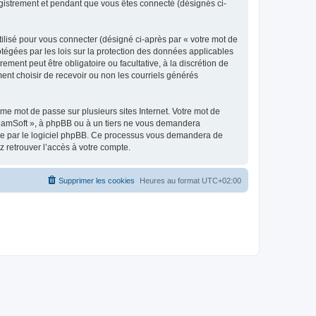
egistrement et pendant que vous êtes connecté (désignés ci-
ilisé pour vous connecter (désigné ci-après par « votre mot de
otégées par les lois sur la protection des données applicables
ment peut être obligatoire ou facultative, à la discrétion de
nt choisir de recevoir ou non les courriels générés
e mot de passe sur plusieurs sites Internet. Votre mot de
reamSoft », à phpBB ou à un tiers ne vous demandera
rnie par le logiciel phpBB. Ce processus vous demandera de
 retrouver l’accès à votre compte.
Supprimer les cookies
Heures au format
UTC+02:00