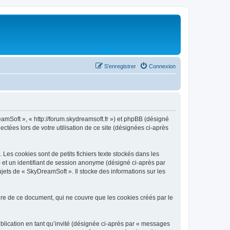
S’enregistrer
Connexion
eamSoft », « http://forum.skydreamsoft.fr ») et phpBB (désigné
ectées lors de votre utilisation de ce site (désignées ci-après
es cookies sont de petits fichiers texte stockés dans les
») et un identifiant de session anonyme (désigné ci-après par
jets de « SkyDreamSoft ». Il stocke des informations sur les
e de ce document, qui ne couvre que les cookies créés par le
ublication en tant qu’invité (désignée ci-après par « messages