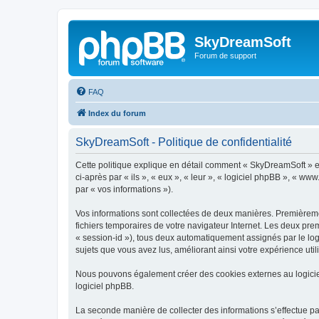
SkyDreamSoft
Forum de support
FAQ
Index du forum
SkyDreamSoft - Politique de confidentialité
Cette politique explique en détail comment « SkyDreamSoft » et 
ci-après par « ils », « eux », « leur », « logiciel phpBB », « w
par « vos informations »).
Vos informations sont collectées de deux manières. Premièremen
fichiers temporaires de votre navigateur Internet. Les deux prem
« session-id »), tous deux automatiquement assignés par le log
sujets que vous avez lus, améliorant ainsi votre expérience utili
Nous pouvons également créer des cookies externes au logicie
logiciel phpBB.
La seconde manière de collecter des informations s’effectue par