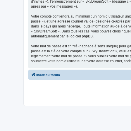
d’invités »), l’enregistrement sur « SkyDreamSoft » (désigné c
après par « vos messages »).
Votre compte contiendra au minimum : un nom d’utilisateur uniq
passe »), et une adresse courriel valide (désignée ci-après par
dans le pays qui nous héberge. Toute information au-delà de vot
« SkyDreamSoft ». Dans tous les cas, vous pouvez choisir quel
automatiquement par le logiciel phpBB.
Votre mot de passe est chiffré (hachage à sens unique) pour ga
passe est la clé de votre compte sur « SkyDreamSoft », veuill
légitimement votre mot de passe. Si vous oubliez votre mot de 
soumettre votre nom d’utilisateur et votre adresse courriel, a
Index du forum