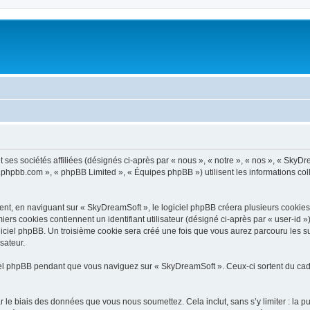
ses sociétés affiliées (désignés ci-après par « nous », « notre », « nos », « SkyDr
ww.phpbb.com », « phpBB Limited », « Équipes phpBB ») utilisent les informations coll
t, en naviguant sur « SkyDreamSoft », le logiciel phpBB créera plusieurs cookies. L
iers cookies contiennent un identifiant utilisateur (désigné ci-après par « user-id 
iciel phpBB. Un troisième cookie sera créé une fois que vous aurez parcouru les su
sateur.
l phpBB pendant que vous naviguez sur « SkyDreamSoft ». Ceux-ci sortent du cadr
 le biais des données que vous nous soumettez. Cela inclut, sans s’y limiter : la p