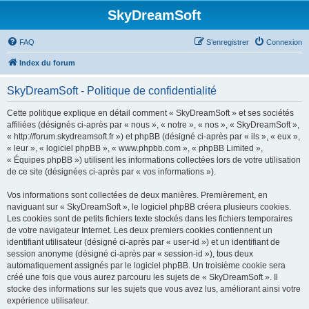
SkyDreamSoft
FAQ
S’enregistrer
Connexion
Index du forum
SkyDreamSoft - Politique de confidentialité
Cette politique explique en détail comment « SkyDreamSoft » et ses sociétés
affiliées (désignés ci-après par « nous », « notre », « nos », « SkyDreamSoft »,
« http://forum.skydreamsoft.fr ») et phpBB (désigné ci-après par « ils », « eux »,
« leur », « logiciel phpBB », « www.phpbb.com », « phpBB Limited »,
« Équipes phpBB ») utilisent les informations collectées lors de votre utilisation
de ce site (désignées ci-après par « vos informations »).
Vos informations sont collectées de deux manières. Premièrement, en
naviguant sur « SkyDreamSoft », le logiciel phpBB créera plusieurs cookies.
Les cookies sont de petits fichiers texte stockés dans les fichiers temporaires
de votre navigateur Internet. Les deux premiers cookies contiennent un
identifiant utilisateur (désigné ci-après par « user-id ») et un identifiant de
session anonyme (désigné ci-après par « session-id »), tous deux
automatiquement assignés par le logiciel phpBB. Un troisième cookie sera
créé une fois que vous aurez parcouru les sujets de « SkyDreamSoft ». Il
stocke des informations sur les sujets que vous avez lus, améliorant ainsi votre
expérience utilisateur.