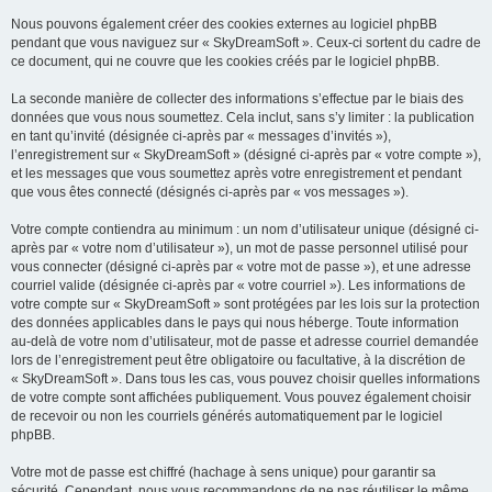
Nous pouvons également créer des cookies externes au logiciel phpBB
pendant que vous naviguez sur « SkyDreamSoft ». Ceux-ci sortent du cadre de
ce document, qui ne couvre que les cookies créés par le logiciel phpBB.
La seconde manière de collecter des informations s’effectue par le biais des
données que vous nous soumettez. Cela inclut, sans s’y limiter : la publication
en tant qu’invité (désignée ci-après par « messages d’invités »),
l’enregistrement sur « SkyDreamSoft » (désigné ci-après par « votre compte »),
et les messages que vous soumettez après votre enregistrement et pendant
que vous êtes connecté (désignés ci-après par « vos messages »).
Votre compte contiendra au minimum : un nom d’utilisateur unique (désigné ci-
après par « votre nom d’utilisateur »), un mot de passe personnel utilisé pour
vous connecter (désigné ci-après par « votre mot de passe »), et une adresse
courriel valide (désignée ci-après par « votre courriel »). Les informations de
votre compte sur « SkyDreamSoft » sont protégées par les lois sur la protection
des données applicables dans le pays qui nous héberge. Toute information
au-delà de votre nom d’utilisateur, mot de passe et adresse courriel demandée
lors de l’enregistrement peut être obligatoire ou facultative, à la discrétion de
« SkyDreamSoft ». Dans tous les cas, vous pouvez choisir quelles informations
de votre compte sont affichées publiquement. Vous pouvez également choisir
de recevoir ou non les courriels générés automatiquement par le logiciel
phpBB.
Votre mot de passe est chiffré (hachage à sens unique) pour garantir sa
sécurité. Cependant, nous vous recommandons de ne pas réutiliser le même