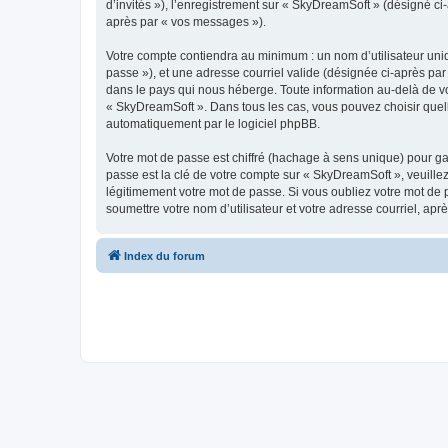
d’invités »), l’enregistrement sur « SkyDreamSoft » (désigné c
après par « vos messages »).
Votre compte contiendra au minimum : un nom d’utilisateur uniq
passe »), et une adresse courriel valide (désignée ci-après par
dans le pays qui nous héberge. Toute information au-delà de vot
« SkyDreamSoft ». Dans tous les cas, vous pouvez choisir quel
automatiquement par le logiciel phpBB.
Votre mot de passe est chiffré (hachage à sens unique) pour ga
passe est la clé de votre compte sur « SkyDreamSoft », veuill
légitimement votre mot de passe. Si vous oubliez votre mot de 
soumettre votre nom d’utilisateur et votre adresse courriel, a
Index du forum