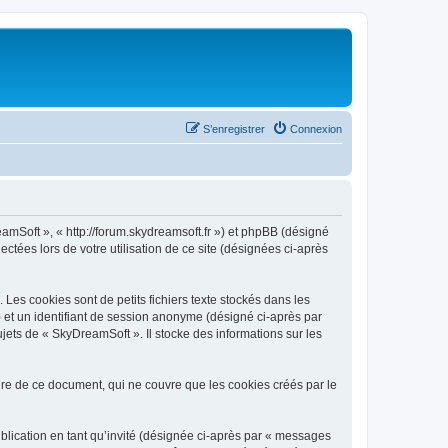
S’enregistrer
Connexion
eamSoft », « http://forum.skydreamsoft.fr ») et phpBB (désigné
ectées lors de votre utilisation de ce site (désignées ci-après
es cookies sont de petits fichiers texte stockés dans les
») et un identifiant de session anonyme (désigné ci-après par
jets de « SkyDreamSoft ». Il stocke des informations sur les
e de ce document, qui ne couvre que les cookies créés par le
ublication en tant qu’invité (désignée ci-après par « messages