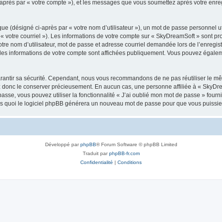
i-après par « votre compte »), et les messages que vous soumettez après votre enr
ue (désigné ci-après par « votre nom d’utilisateur »), un mot de passe personnel ut
 « votre courriel »). Les informations de votre compte sur « SkyDreamSoft » sont pr
re nom d’utilisateur, mot de passe et adresse courriel demandée lors de l’enregistre
les informations de votre compte sont affichées publiquement. Vous pouvez égaleme
rantir sa sécurité. Cependant, nous vous recommandons de ne pas réutiliser le mêm
ez donc le conserver précieusement. En aucun cas, une personne affiliée à « SkyD
passe, vous pouvez utiliser la fonctionnalité « J’ai oublié mon mot de passe » fou
près quoi le logiciel phpBB générera un nouveau mot de passe pour que vous puissiez
Développé par
phpBB
® Forum Software © phpBB Limited
Traduit par
phpBB-fr.com
Confidentialité
|
Conditions