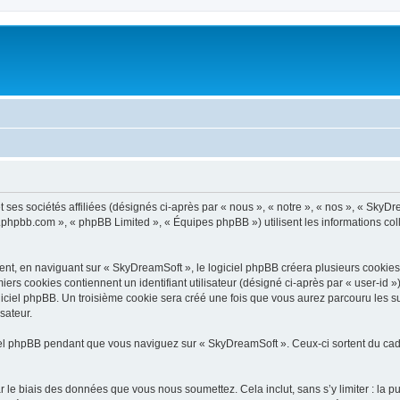
ses sociétés affiliées (désignés ci-après par « nous », « notre », « nos », « SkyDr
ww.phpbb.com », « phpBB Limited », « Équipes phpBB ») utilisent les informations coll
t, en naviguant sur « SkyDreamSoft », le logiciel phpBB créera plusieurs cookies. L
iers cookies contiennent un identifiant utilisateur (désigné ci-après par « user-id 
iciel phpBB. Un troisième cookie sera créé une fois que vous aurez parcouru les su
sateur.
l phpBB pendant que vous naviguez sur « SkyDreamSoft ». Ceux-ci sortent du cadr
 le biais des données que vous nous soumettez. Cela inclut, sans s’y limiter : la p