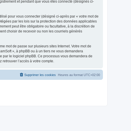
egistrement et pendant que vous êtes connecté (désignés ci-
ilisé pour vous connecter (désigné ci-après par « votre mot de
otégées par les lois sur la protection des données applicables
ment peut être obligatoire ou facultative, à la discrétion de
nt choisir de recevoir ou non les courriels générés
e mot de passe sur plusieurs sites Internet. Votre mot de
reamSoft », à phpBB ou à un tiers ne vous demandera
rnie par le logiciel phpBB. Ce processus vous demandera de
 retrouver l’accès à votre compte.
Supprimer les cookies
Heures au format
UTC+02:00