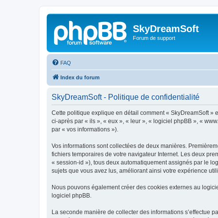
SkyDreamSoft
Forum de support
FAQ
Index du forum
SkyDreamSoft - Politique de confidentialité
Cette politique explique en détail comment « SkyDreamSoft » et 
ci-après par « ils », « eux », « leur », « logiciel phpBB », « w
par « vos informations »).
Vos informations sont collectées de deux manières. Premièremen
fichiers temporaires de votre navigateur Internet. Les deux prem
« session-id »), tous deux automatiquement assignés par le log
sujets que vous avez lus, améliorant ainsi votre expérience utili
Nous pouvons également créer des cookies externes au logicie
logiciel phpBB.
La seconde manière de collecter des informations s’effectue par