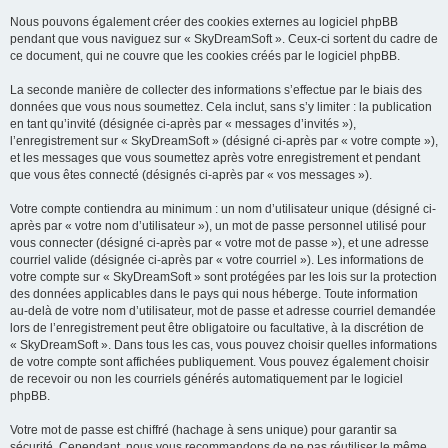
Nous pouvons également créer des cookies externes au logiciel phpBB
pendant que vous naviguez sur « SkyDreamSoft ». Ceux-ci sortent du cadre de
ce document, qui ne couvre que les cookies créés par le logiciel phpBB.
La seconde manière de collecter des informations s’effectue par le biais des
données que vous nous soumettez. Cela inclut, sans s’y limiter : la publication
en tant qu’invité (désignée ci-après par « messages d’invités »),
l’enregistrement sur « SkyDreamSoft » (désigné ci-après par « votre compte »),
et les messages que vous soumettez après votre enregistrement et pendant
que vous êtes connecté (désignés ci-après par « vos messages »).
Votre compte contiendra au minimum : un nom d’utilisateur unique (désigné ci-
après par « votre nom d’utilisateur »), un mot de passe personnel utilisé pour
vous connecter (désigné ci-après par « votre mot de passe »), et une adresse
courriel valide (désignée ci-après par « votre courriel »). Les informations de
votre compte sur « SkyDreamSoft » sont protégées par les lois sur la protection
des données applicables dans le pays qui nous héberge. Toute information
au-delà de votre nom d’utilisateur, mot de passe et adresse courriel demandée
lors de l’enregistrement peut être obligatoire ou facultative, à la discrétion de
« SkyDreamSoft ». Dans tous les cas, vous pouvez choisir quelles informations
de votre compte sont affichées publiquement. Vous pouvez également choisir
de recevoir ou non les courriels générés automatiquement par le logiciel
phpBB.
Votre mot de passe est chiffré (hachage à sens unique) pour garantir sa
sécurité. Cependant, nous vous recommandons de ne pas réutiliser le même