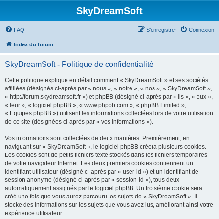
SkyDreamSoft
FAQ
S’enregistrer
Connexion
Index du forum
SkyDreamSoft - Politique de confidentialité
Cette politique explique en détail comment « SkyDreamSoft » et ses sociétés
affiliées (désignés ci-après par « nous », « notre », « nos », « SkyDreamSoft »,
« http://forum.skydreamsoft.fr ») et phpBB (désigné ci-après par « ils », « eux »,
« leur », « logiciel phpBB », « www.phpbb.com », « phpBB Limited »,
« Équipes phpBB ») utilisent les informations collectées lors de votre utilisation
de ce site (désignées ci-après par « vos informations »).
Vos informations sont collectées de deux manières. Premièrement, en
naviguant sur « SkyDreamSoft », le logiciel phpBB créera plusieurs cookies.
Les cookies sont de petits fichiers texte stockés dans les fichiers temporaires
de votre navigateur Internet. Les deux premiers cookies contiennent un
identifiant utilisateur (désigné ci-après par « user-id ») et un identifiant de
session anonyme (désigné ci-après par « session-id »), tous deux
automatiquement assignés par le logiciel phpBB. Un troisième cookie sera
créé une fois que vous aurez parcouru les sujets de « SkyDreamSoft ». Il
stocke des informations sur les sujets que vous avez lus, améliorant ainsi votre
expérience utilisateur.