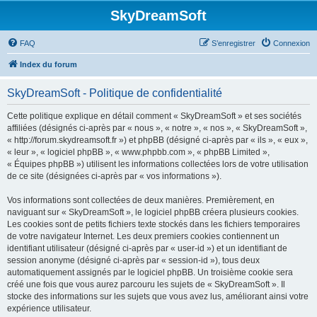
SkyDreamSoft
FAQ
S’enregistrer
Connexion
Index du forum
SkyDreamSoft - Politique de confidentialité
Cette politique explique en détail comment « SkyDreamSoft » et ses sociétés
affiliées (désignés ci-après par « nous », « notre », « nos », « SkyDreamSoft »,
« http://forum.skydreamsoft.fr ») et phpBB (désigné ci-après par « ils », « eux »,
« leur », « logiciel phpBB », « www.phpbb.com », « phpBB Limited »,
« Équipes phpBB ») utilisent les informations collectées lors de votre utilisation
de ce site (désignées ci-après par « vos informations »).
Vos informations sont collectées de deux manières. Premièrement, en
naviguant sur « SkyDreamSoft », le logiciel phpBB créera plusieurs cookies.
Les cookies sont de petits fichiers texte stockés dans les fichiers temporaires
de votre navigateur Internet. Les deux premiers cookies contiennent un
identifiant utilisateur (désigné ci-après par « user-id ») et un identifiant de
session anonyme (désigné ci-après par « session-id »), tous deux
automatiquement assignés par le logiciel phpBB. Un troisième cookie sera
créé une fois que vous aurez parcouru les sujets de « SkyDreamSoft ». Il
stocke des informations sur les sujets que vous avez lus, améliorant ainsi votre
expérience utilisateur.