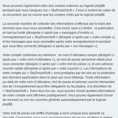
Nous pouvons également créer des cookies externes au logiciel phpBB
pendant que vous naviguez sur « SkyDreamSoft ». Ceux-ci sortent du cadre de
ce document, qui ne couvre que les cookies créés par le logiciel phpBB.
La seconde manière de collecter des informations s’effectue par le biais des
données que vous nous soumettez. Cela inclut, sans s’y limiter : la publication
en tant qu’invité (désignée ci-après par « messages d’invités »),
l’enregistrement sur « SkyDreamSoft » (désigné ci-après par « votre compte »),
et les messages que vous soumettez après votre enregistrement et pendant
que vous êtes connecté (désignés ci-après par « vos messages »).
Votre compte contiendra au minimum : un nom d’utilisateur unique (désigné ci-
après par « votre nom d’utilisateur »), un mot de passe personnel utilisé pour
vous connecter (désigné ci-après par « votre mot de passe »), et une adresse
courriel valide (désignée ci-après par « votre courriel »). Les informations de
votre compte sur « SkyDreamSoft » sont protégées par les lois sur la protection
des données applicables dans le pays qui nous héberge. Toute information
au-delà de votre nom d’utilisateur, mot de passe et adresse courriel demandée
lors de l’enregistrement peut être obligatoire ou facultative, à la discrétion de
« SkyDreamSoft ». Dans tous les cas, vous pouvez choisir quelles informations
de votre compte sont affichées publiquement. Vous pouvez également choisir
de recevoir ou non les courriels générés automatiquement par le logiciel
phpBB.
Votre mot de passe est chiffré (hachage à sens unique) pour garantir sa
sécurité. Cependant, nous vous recommandons de ne pas réutiliser le même