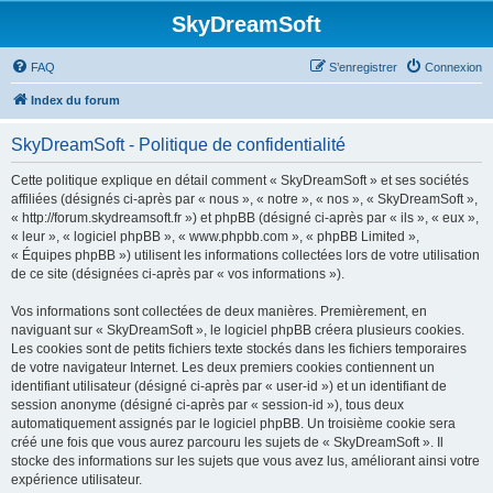
SkyDreamSoft
FAQ
S’enregistrer
Connexion
Index du forum
SkyDreamSoft - Politique de confidentialité
Cette politique explique en détail comment « SkyDreamSoft » et ses sociétés
affiliées (désignés ci-après par « nous », « notre », « nos », « SkyDreamSoft »,
« http://forum.skydreamsoft.fr ») et phpBB (désigné ci-après par « ils », « eux »,
« leur », « logiciel phpBB », « www.phpbb.com », « phpBB Limited »,
« Équipes phpBB ») utilisent les informations collectées lors de votre utilisation
de ce site (désignées ci-après par « vos informations »).
Vos informations sont collectées de deux manières. Premièrement, en
naviguant sur « SkyDreamSoft », le logiciel phpBB créera plusieurs cookies.
Les cookies sont de petits fichiers texte stockés dans les fichiers temporaires
de votre navigateur Internet. Les deux premiers cookies contiennent un
identifiant utilisateur (désigné ci-après par « user-id ») et un identifiant de
session anonyme (désigné ci-après par « session-id »), tous deux
automatiquement assignés par le logiciel phpBB. Un troisième cookie sera
créé une fois que vous aurez parcouru les sujets de « SkyDreamSoft ». Il
stocke des informations sur les sujets que vous avez lus, améliorant ainsi votre
expérience utilisateur.