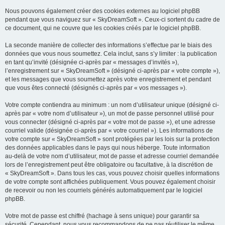
Nous pouvons également créer des cookies externes au logiciel phpBB
pendant que vous naviguez sur « SkyDreamSoft ». Ceux-ci sortent du cadre de
ce document, qui ne couvre que les cookies créés par le logiciel phpBB.
La seconde manière de collecter des informations s’effectue par le biais des
données que vous nous soumettez. Cela inclut, sans s’y limiter : la publication
en tant qu’invité (désignée ci-après par « messages d’invités »),
l’enregistrement sur « SkyDreamSoft » (désigné ci-après par « votre compte »),
et les messages que vous soumettez après votre enregistrement et pendant
que vous êtes connecté (désignés ci-après par « vos messages »).
Votre compte contiendra au minimum : un nom d’utilisateur unique (désigné ci-
après par « votre nom d’utilisateur »), un mot de passe personnel utilisé pour
vous connecter (désigné ci-après par « votre mot de passe »), et une adresse
courriel valide (désignée ci-après par « votre courriel »). Les informations de
votre compte sur « SkyDreamSoft » sont protégées par les lois sur la protection
des données applicables dans le pays qui nous héberge. Toute information
au-delà de votre nom d’utilisateur, mot de passe et adresse courriel demandée
lors de l’enregistrement peut être obligatoire ou facultative, à la discrétion de
« SkyDreamSoft ». Dans tous les cas, vous pouvez choisir quelles informations
de votre compte sont affichées publiquement. Vous pouvez également choisir
de recevoir ou non les courriels générés automatiquement par le logiciel
phpBB.
Votre mot de passe est chiffré (hachage à sens unique) pour garantir sa
sécurité. Cependant, nous vous recommandons de ne pas réutiliser le même