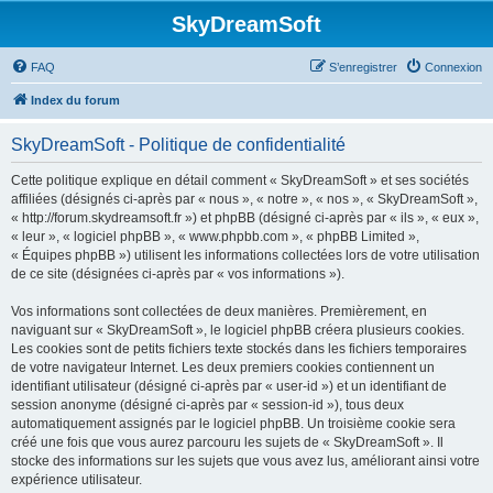
SkyDreamSoft
FAQ
S’enregistrer
Connexion
Index du forum
SkyDreamSoft - Politique de confidentialité
Cette politique explique en détail comment « SkyDreamSoft » et ses sociétés
affiliées (désignés ci-après par « nous », « notre », « nos », « SkyDreamSoft »,
« http://forum.skydreamsoft.fr ») et phpBB (désigné ci-après par « ils », « eux »,
« leur », « logiciel phpBB », « www.phpbb.com », « phpBB Limited »,
« Équipes phpBB ») utilisent les informations collectées lors de votre utilisation
de ce site (désignées ci-après par « vos informations »).
Vos informations sont collectées de deux manières. Premièrement, en
naviguant sur « SkyDreamSoft », le logiciel phpBB créera plusieurs cookies.
Les cookies sont de petits fichiers texte stockés dans les fichiers temporaires
de votre navigateur Internet. Les deux premiers cookies contiennent un
identifiant utilisateur (désigné ci-après par « user-id ») et un identifiant de
session anonyme (désigné ci-après par « session-id »), tous deux
automatiquement assignés par le logiciel phpBB. Un troisième cookie sera
créé une fois que vous aurez parcouru les sujets de « SkyDreamSoft ». Il
stocke des informations sur les sujets que vous avez lus, améliorant ainsi votre
expérience utilisateur.