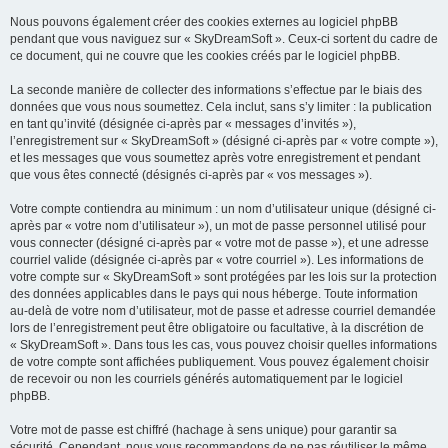
Nous pouvons également créer des cookies externes au logiciel phpBB
pendant que vous naviguez sur « SkyDreamSoft ». Ceux-ci sortent du cadre de
ce document, qui ne couvre que les cookies créés par le logiciel phpBB.
La seconde manière de collecter des informations s’effectue par le biais des
données que vous nous soumettez. Cela inclut, sans s’y limiter : la publication
en tant qu’invité (désignée ci-après par « messages d’invités »),
l’enregistrement sur « SkyDreamSoft » (désigné ci-après par « votre compte »),
et les messages que vous soumettez après votre enregistrement et pendant
que vous êtes connecté (désignés ci-après par « vos messages »).
Votre compte contiendra au minimum : un nom d’utilisateur unique (désigné ci-
après par « votre nom d’utilisateur »), un mot de passe personnel utilisé pour
vous connecter (désigné ci-après par « votre mot de passe »), et une adresse
courriel valide (désignée ci-après par « votre courriel »). Les informations de
votre compte sur « SkyDreamSoft » sont protégées par les lois sur la protection
des données applicables dans le pays qui nous héberge. Toute information
au-delà de votre nom d’utilisateur, mot de passe et adresse courriel demandée
lors de l’enregistrement peut être obligatoire ou facultative, à la discrétion de
« SkyDreamSoft ». Dans tous les cas, vous pouvez choisir quelles informations
de votre compte sont affichées publiquement. Vous pouvez également choisir
de recevoir ou non les courriels générés automatiquement par le logiciel
phpBB.
Votre mot de passe est chiffré (hachage à sens unique) pour garantir sa
sécurité. Cependant, nous vous recommandons de ne pas réutiliser le même