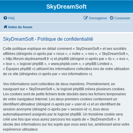
SkyDreamSoft
FAQ
S’enregistrer
Connexion
Index du forum
SkyDreamSoft - Politique de confidentialité
Cette politique explique en détail comment « SkyDreamSoft » et ses sociétés
affiliées (désignés ci-après par « nous », « notre », « nos », « SkyDreamSoft »,
« http://forum.skydreamsoft.fr ») et phpBB (désigné ci-après par « ils », « eux »,
« leur », « logiciel phpBB », « www.phpbb.com », « phpBB Limited »,
« Équipes phpBB ») utilisent les informations collectées lors de votre utilisation
de ce site (désignées ci-après par « vos informations »).
Vos informations sont collectées de deux manières. Premièrement, en
naviguant sur « SkyDreamSoft », le logiciel phpBB créera plusieurs cookies.
Les cookies sont de petits fichiers texte stockés dans les fichiers temporaires
de votre navigateur Internet. Les deux premiers cookies contiennent un
identifiant utilisateur (désigné ci-après par « user-id ») et un identifiant de
session anonyme (désigné ci-après par « session-id »), tous deux
automatiquement assignés par le logiciel phpBB. Un troisième cookie sera
créé une fois que vous aurez parcouru les sujets de « SkyDreamSoft ». Il
stocke des informations sur les sujets que vous avez lus, améliorant ainsi votre
expérience utilisateur.