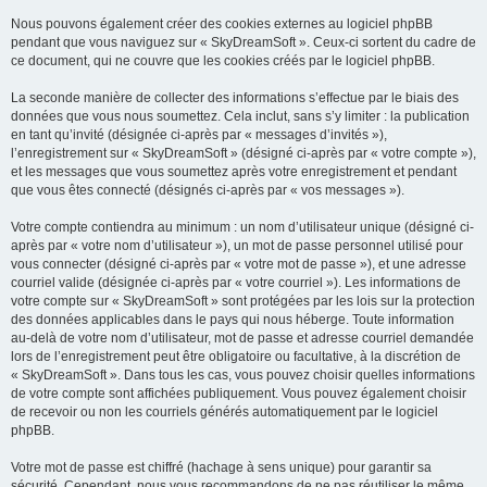
Nous pouvons également créer des cookies externes au logiciel phpBB
pendant que vous naviguez sur « SkyDreamSoft ». Ceux-ci sortent du cadre de
ce document, qui ne couvre que les cookies créés par le logiciel phpBB.
La seconde manière de collecter des informations s’effectue par le biais des
données que vous nous soumettez. Cela inclut, sans s’y limiter : la publication
en tant qu’invité (désignée ci-après par « messages d’invités »),
l’enregistrement sur « SkyDreamSoft » (désigné ci-après par « votre compte »),
et les messages que vous soumettez après votre enregistrement et pendant
que vous êtes connecté (désignés ci-après par « vos messages »).
Votre compte contiendra au minimum : un nom d’utilisateur unique (désigné ci-
après par « votre nom d’utilisateur »), un mot de passe personnel utilisé pour
vous connecter (désigné ci-après par « votre mot de passe »), et une adresse
courriel valide (désignée ci-après par « votre courriel »). Les informations de
votre compte sur « SkyDreamSoft » sont protégées par les lois sur la protection
des données applicables dans le pays qui nous héberge. Toute information
au-delà de votre nom d’utilisateur, mot de passe et adresse courriel demandée
lors de l’enregistrement peut être obligatoire ou facultative, à la discrétion de
« SkyDreamSoft ». Dans tous les cas, vous pouvez choisir quelles informations
de votre compte sont affichées publiquement. Vous pouvez également choisir
de recevoir ou non les courriels générés automatiquement par le logiciel
phpBB.
Votre mot de passe est chiffré (hachage à sens unique) pour garantir sa
sécurité. Cependant, nous vous recommandons de ne pas réutiliser le même