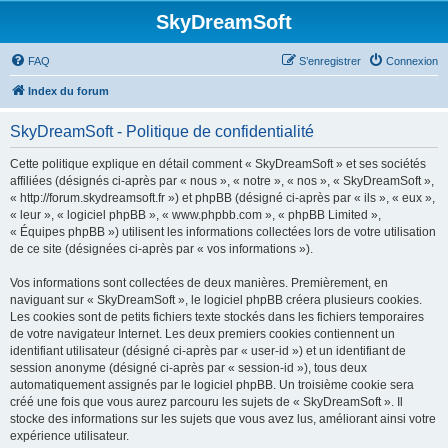
SkyDreamSoft
FAQ
S’enregistrer
Connexion
Index du forum
SkyDreamSoft - Politique de confidentialité
Cette politique explique en détail comment « SkyDreamSoft » et ses sociétés
affiliées (désignés ci-après par « nous », « notre », « nos », « SkyDreamSoft »,
« http://forum.skydreamsoft.fr ») et phpBB (désigné ci-après par « ils », « eux »,
« leur », « logiciel phpBB », « www.phpbb.com », « phpBB Limited »,
« Équipes phpBB ») utilisent les informations collectées lors de votre utilisation
de ce site (désignées ci-après par « vos informations »).
Vos informations sont collectées de deux manières. Premièrement, en
naviguant sur « SkyDreamSoft », le logiciel phpBB créera plusieurs cookies.
Les cookies sont de petits fichiers texte stockés dans les fichiers temporaires
de votre navigateur Internet. Les deux premiers cookies contiennent un
identifiant utilisateur (désigné ci-après par « user-id ») et un identifiant de
session anonyme (désigné ci-après par « session-id »), tous deux
automatiquement assignés par le logiciel phpBB. Un troisième cookie sera
créé une fois que vous aurez parcouru les sujets de « SkyDreamSoft ». Il
stocke des informations sur les sujets que vous avez lus, améliorant ainsi votre
expérience utilisateur.