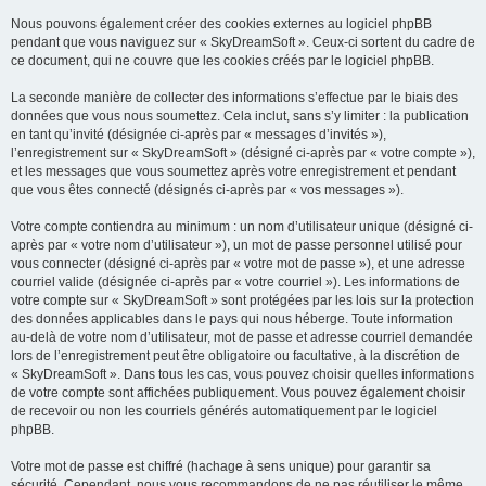
Nous pouvons également créer des cookies externes au logiciel phpBB
pendant que vous naviguez sur « SkyDreamSoft ». Ceux-ci sortent du cadre de
ce document, qui ne couvre que les cookies créés par le logiciel phpBB.
La seconde manière de collecter des informations s’effectue par le biais des
données que vous nous soumettez. Cela inclut, sans s’y limiter : la publication
en tant qu’invité (désignée ci-après par « messages d’invités »),
l’enregistrement sur « SkyDreamSoft » (désigné ci-après par « votre compte »),
et les messages que vous soumettez après votre enregistrement et pendant
que vous êtes connecté (désignés ci-après par « vos messages »).
Votre compte contiendra au minimum : un nom d’utilisateur unique (désigné ci-
après par « votre nom d’utilisateur »), un mot de passe personnel utilisé pour
vous connecter (désigné ci-après par « votre mot de passe »), et une adresse
courriel valide (désignée ci-après par « votre courriel »). Les informations de
votre compte sur « SkyDreamSoft » sont protégées par les lois sur la protection
des données applicables dans le pays qui nous héberge. Toute information
au-delà de votre nom d’utilisateur, mot de passe et adresse courriel demandée
lors de l’enregistrement peut être obligatoire ou facultative, à la discrétion de
« SkyDreamSoft ». Dans tous les cas, vous pouvez choisir quelles informations
de votre compte sont affichées publiquement. Vous pouvez également choisir
de recevoir ou non les courriels générés automatiquement par le logiciel
phpBB.
Votre mot de passe est chiffré (hachage à sens unique) pour garantir sa
sécurité. Cependant, nous vous recommandons de ne pas réutiliser le même