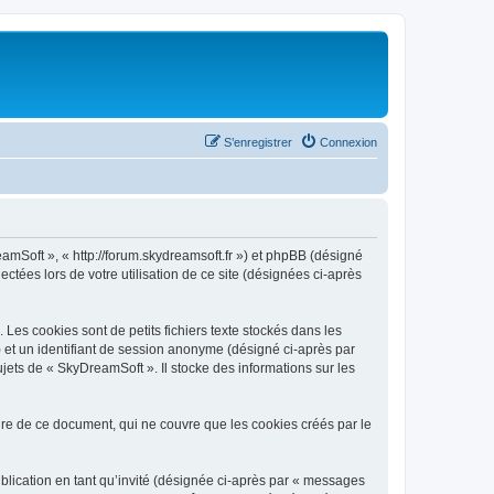
S’enregistrer
Connexion
eamSoft », « http://forum.skydreamsoft.fr ») et phpBB (désigné
ectées lors de votre utilisation de ce site (désignées ci-après
es cookies sont de petits fichiers texte stockés dans les
») et un identifiant de session anonyme (désigné ci-après par
jets de « SkyDreamSoft ». Il stocke des informations sur les
e de ce document, qui ne couvre que les cookies créés par le
ublication en tant qu’invité (désignée ci-après par « messages