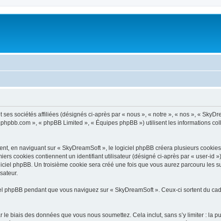
ses sociétés affiliées (désignés ci-après par « nous », « notre », « nos », « SkyDr
ww.phpbb.com », « phpBB Limited », « Équipes phpBB ») utilisent les informations coll
t, en naviguant sur « SkyDreamSoft », le logiciel phpBB créera plusieurs cookies. L
iers cookies contiennent un identifiant utilisateur (désigné ci-après par « user-id 
iciel phpBB. Un troisième cookie sera créé une fois que vous aurez parcouru les su
sateur.
l phpBB pendant que vous naviguez sur « SkyDreamSoft ». Ceux-ci sortent du cadr
 le biais des données que vous nous soumettez. Cela inclut, sans s’y limiter : la p