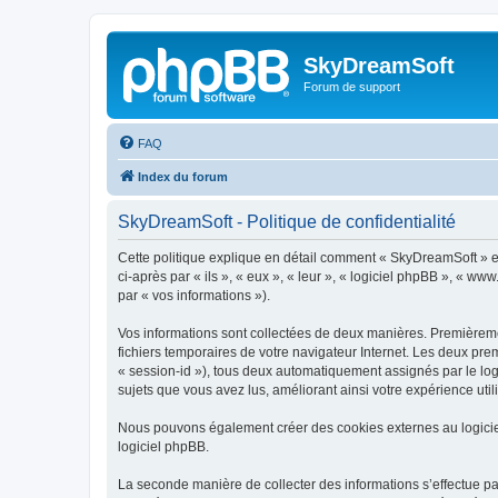
SkyDreamSoft
Forum de support
FAQ
Index du forum
SkyDreamSoft - Politique de confidentialité
Cette politique explique en détail comment « SkyDreamSoft » et 
ci-après par « ils », « eux », « leur », « logiciel phpBB », « w
par « vos informations »).
Vos informations sont collectées de deux manières. Premièremen
fichiers temporaires de votre navigateur Internet. Les deux prem
« session-id »), tous deux automatiquement assignés par le log
sujets que vous avez lus, améliorant ainsi votre expérience utili
Nous pouvons également créer des cookies externes au logicie
logiciel phpBB.
La seconde manière de collecter des informations s’effectue par