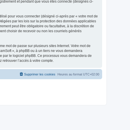
egistrement et pendant que vous êtes connecté (désignés ci-
ilisé pour vous connecter (désigné ci-après par « votre mot de
otégées par les lois sur la protection des données applicables
ment peut être obligatoire ou facultative, à la discrétion de
nt choisir de recevoir ou non les courriels générés
e mot de passe sur plusieurs sites Internet. Votre mot de
reamSoft », à phpBB ou à un tiers ne vous demandera
rnie par le logiciel phpBB. Ce processus vous demandera de
 retrouver l’accès à votre compte.
Supprimer les cookies
Heures au format
UTC+02:00