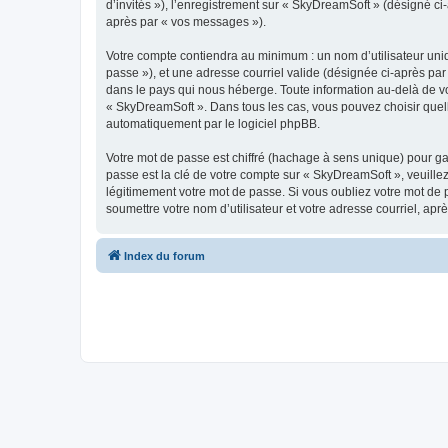
d’invités »), l’enregistrement sur « SkyDreamSoft » (désigné c
après par « vos messages »).
Votre compte contiendra au minimum : un nom d’utilisateur uniq
passe »), et une adresse courriel valide (désignée ci-après par
dans le pays qui nous héberge. Toute information au-delà de vot
« SkyDreamSoft ». Dans tous les cas, vous pouvez choisir quel
automatiquement par le logiciel phpBB.
Votre mot de passe est chiffré (hachage à sens unique) pour ga
passe est la clé de votre compte sur « SkyDreamSoft », veuill
légitimement votre mot de passe. Si vous oubliez votre mot de 
soumettre votre nom d’utilisateur et votre adresse courriel, a
Index du forum