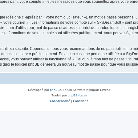
i-après par « votre compte »), et les messages que vous soumettez après votre enr
ue (désigné ci-après par « votre nom d’utilisateur »), un mot de passe personnel ut
 « votre courriel »). Les informations de votre compte sur « SkyDreamSoft » sont pr
re nom d’utilisateur, mot de passe et adresse courriel demandée lors de l’enregistre
les informations de votre compte sont affichées publiquement. Vous pouvez égaleme
rantir sa sécurité. Cependant, nous vous recommandons de ne pas réutiliser le mêm
ez donc le conserver précieusement. En aucun cas, une personne affiliée à « SkyD
passe, vous pouvez utiliser la fonctionnalité « J’ai oublié mon mot de passe » fou
près quoi le logiciel phpBB générera un nouveau mot de passe pour que vous puissiez
Développé par
phpBB
® Forum Software © phpBB Limited
Traduit par
phpBB-fr.com
Confidentialité
|
Conditions