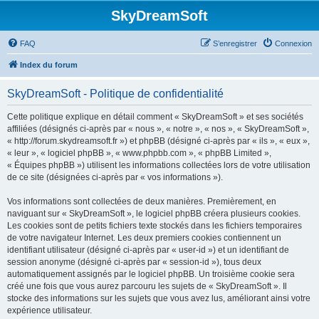
SkyDreamSoft
FAQ
S’enregistrer
Connexion
Index du forum
SkyDreamSoft - Politique de confidentialité
Cette politique explique en détail comment « SkyDreamSoft » et ses sociétés
affiliées (désignés ci-après par « nous », « notre », « nos », « SkyDreamSoft »,
« http://forum.skydreamsoft.fr ») et phpBB (désigné ci-après par « ils », « eux »,
« leur », « logiciel phpBB », « www.phpbb.com », « phpBB Limited »,
« Équipes phpBB ») utilisent les informations collectées lors de votre utilisation
de ce site (désignées ci-après par « vos informations »).
Vos informations sont collectées de deux manières. Premièrement, en
naviguant sur « SkyDreamSoft », le logiciel phpBB créera plusieurs cookies.
Les cookies sont de petits fichiers texte stockés dans les fichiers temporaires
de votre navigateur Internet. Les deux premiers cookies contiennent un
identifiant utilisateur (désigné ci-après par « user-id ») et un identifiant de
session anonyme (désigné ci-après par « session-id »), tous deux
automatiquement assignés par le logiciel phpBB. Un troisième cookie sera
créé une fois que vous aurez parcouru les sujets de « SkyDreamSoft ». Il
stocke des informations sur les sujets que vous avez lus, améliorant ainsi votre
expérience utilisateur.