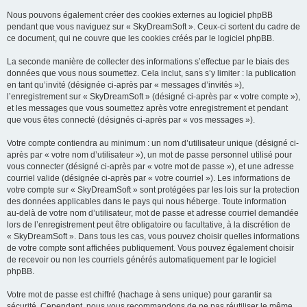
Nous pouvons également créer des cookies externes au logiciel phpBB
pendant que vous naviguez sur « SkyDreamSoft ». Ceux-ci sortent du cadre de
ce document, qui ne couvre que les cookies créés par le logiciel phpBB.
La seconde manière de collecter des informations s’effectue par le biais des
données que vous nous soumettez. Cela inclut, sans s’y limiter : la publication
en tant qu’invité (désignée ci-après par « messages d’invités »),
l’enregistrement sur « SkyDreamSoft » (désigné ci-après par « votre compte »),
et les messages que vous soumettez après votre enregistrement et pendant
que vous êtes connecté (désignés ci-après par « vos messages »).
Votre compte contiendra au minimum : un nom d’utilisateur unique (désigné ci-
après par « votre nom d’utilisateur »), un mot de passe personnel utilisé pour
vous connecter (désigné ci-après par « votre mot de passe »), et une adresse
courriel valide (désignée ci-après par « votre courriel »). Les informations de
votre compte sur « SkyDreamSoft » sont protégées par les lois sur la protection
des données applicables dans le pays qui nous héberge. Toute information
au-delà de votre nom d’utilisateur, mot de passe et adresse courriel demandée
lors de l’enregistrement peut être obligatoire ou facultative, à la discrétion de
« SkyDreamSoft ». Dans tous les cas, vous pouvez choisir quelles informations
de votre compte sont affichées publiquement. Vous pouvez également choisir
de recevoir ou non les courriels générés automatiquement par le logiciel
phpBB.
Votre mot de passe est chiffré (hachage à sens unique) pour garantir sa
sécurité. Cependant, nous vous recommandons de ne pas réutiliser le même