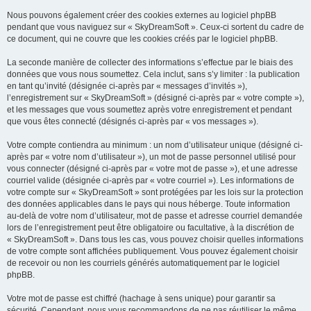
Nous pouvons également créer des cookies externes au logiciel phpBB
pendant que vous naviguez sur « SkyDreamSoft ». Ceux-ci sortent du cadre de
ce document, qui ne couvre que les cookies créés par le logiciel phpBB.
La seconde manière de collecter des informations s’effectue par le biais des
données que vous nous soumettez. Cela inclut, sans s’y limiter : la publication
en tant qu’invité (désignée ci-après par « messages d’invités »),
l’enregistrement sur « SkyDreamSoft » (désigné ci-après par « votre compte »),
et les messages que vous soumettez après votre enregistrement et pendant
que vous êtes connecté (désignés ci-après par « vos messages »).
Votre compte contiendra au minimum : un nom d’utilisateur unique (désigné ci-
après par « votre nom d’utilisateur »), un mot de passe personnel utilisé pour
vous connecter (désigné ci-après par « votre mot de passe »), et une adresse
courriel valide (désignée ci-après par « votre courriel »). Les informations de
votre compte sur « SkyDreamSoft » sont protégées par les lois sur la protection
des données applicables dans le pays qui nous héberge. Toute information
au-delà de votre nom d’utilisateur, mot de passe et adresse courriel demandée
lors de l’enregistrement peut être obligatoire ou facultative, à la discrétion de
« SkyDreamSoft ». Dans tous les cas, vous pouvez choisir quelles informations
de votre compte sont affichées publiquement. Vous pouvez également choisir
de recevoir ou non les courriels générés automatiquement par le logiciel
phpBB.
Votre mot de passe est chiffré (hachage à sens unique) pour garantir sa
sécurité. Cependant, nous vous recommandons de ne pas réutiliser le même