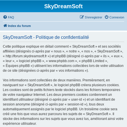
SkyDreamSoft
FAQ
S’enregistrer
Connexion
Index du forum
SkyDreamSoft - Politique de confidentialité
Cette politique explique en détail comment « SkyDreamSoft » et ses sociétés
affiliées (désignés ci-après par « nous », « notre », « nos », « SkyDreamSoft »,
« http://forum.skydreamsoft.fr ») et phpBB (désigné ci-après par « ils », « eux »,
« leur », « logiciel phpBB », « www.phpbb.com », « phpBB Limited »,
« Équipes phpBB ») utilisent les informations collectées lors de votre utilisation
de ce site (désignées ci-après par « vos informations »).
Vos informations sont collectées de deux manières. Premièrement, en
naviguant sur « SkyDreamSoft », le logiciel phpBB créera plusieurs cookies.
Les cookies sont de petits fichiers texte stockés dans les fichiers temporaires
de votre navigateur Internet. Les deux premiers cookies contiennent un
identifiant utilisateur (désigné ci-après par « user-id ») et un identifiant de
session anonyme (désigné ci-après par « session-id »), tous deux
automatiquement assignés par le logiciel phpBB. Un troisième cookie sera
créé une fois que vous aurez parcouru les sujets de « SkyDreamSoft ». Il
stocke des informations sur les sujets que vous avez lus, améliorant ainsi votre
expérience utilisateur.