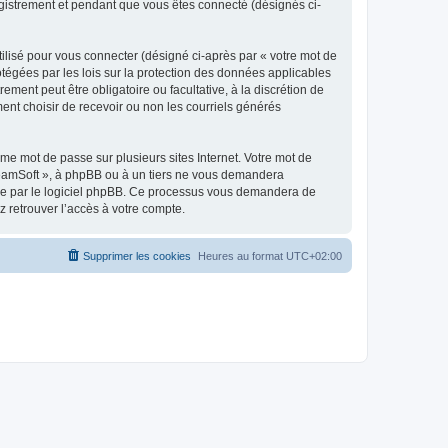
egistrement et pendant que vous êtes connecté (désignés ci-
ilisé pour vous connecter (désigné ci-après par « votre mot de
otégées par les lois sur la protection des données applicables
ment peut être obligatoire ou facultative, à la discrétion de
nt choisir de recevoir ou non les courriels générés
e mot de passe sur plusieurs sites Internet. Votre mot de
reamSoft », à phpBB ou à un tiers ne vous demandera
rnie par le logiciel phpBB. Ce processus vous demandera de
 retrouver l’accès à votre compte.
Supprimer les cookies
Heures au format
UTC+02:00