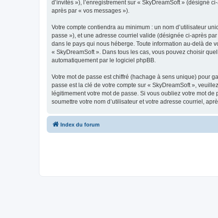
d’invités »), l’enregistrement sur « SkyDreamSoft » (désigné c
après par « vos messages »).
Votre compte contiendra au minimum : un nom d’utilisateur uniq
passe »), et une adresse courriel valide (désignée ci-après par
dans le pays qui nous héberge. Toute information au-delà de vot
« SkyDreamSoft ». Dans tous les cas, vous pouvez choisir quel
automatiquement par le logiciel phpBB.
Votre mot de passe est chiffré (hachage à sens unique) pour ga
passe est la clé de votre compte sur « SkyDreamSoft », veuill
légitimement votre mot de passe. Si vous oubliez votre mot de 
soumettre votre nom d’utilisateur et votre adresse courriel, a
Index du forum