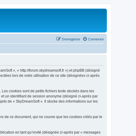
S’enregistrer
Connexion
eamSoft », « http://forum.skydreamsoft.fr ») et phpBB (désigné
ectées lors de votre utilisation de ce site (désignées ci-après
es cookies sont de petits fichiers texte stockés dans les
») et un identifiant de session anonyme (désigné ci-après par
jets de « SkyDreamSoft ». Il stocke des informations sur les
e de ce document, qui ne couvre que les cookies créés par le
ublication en tant qu’invité (désignée ci-après par « messages