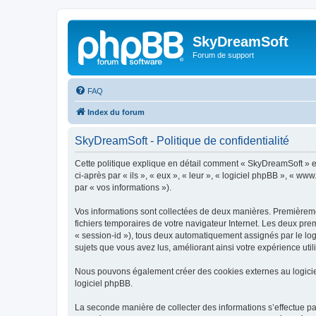
SkyDreamSoft
Forum de support
FAQ
Index du forum
SkyDreamSoft - Politique de confidentialité
Cette politique explique en détail comment « SkyDreamSoft » et 
ci-après par « ils », « eux », « leur », « logiciel phpBB », « w
par « vos informations »).
Vos informations sont collectées de deux manières. Premièremen
fichiers temporaires de votre navigateur Internet. Les deux prem
« session-id »), tous deux automatiquement assignés par le log
sujets que vous avez lus, améliorant ainsi votre expérience utili
Nous pouvons également créer des cookies externes au logicie
logiciel phpBB.
La seconde manière de collecter des informations s’effectue par