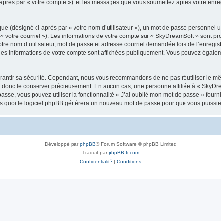
i-après par « votre compte »), et les messages que vous soumettez après votre enr
ue (désigné ci-après par « votre nom d’utilisateur »), un mot de passe personnel ut
 « votre courriel »). Les informations de votre compte sur « SkyDreamSoft » sont pr
re nom d’utilisateur, mot de passe et adresse courriel demandée lors de l’enregistre
les informations de votre compte sont affichées publiquement. Vous pouvez égaleme
rantir sa sécurité. Cependant, nous vous recommandons de ne pas réutiliser le mêm
ez donc le conserver précieusement. En aucun cas, une personne affiliée à « SkyD
passe, vous pouvez utiliser la fonctionnalité « J’ai oublié mon mot de passe » fou
près quoi le logiciel phpBB générera un nouveau mot de passe pour que vous puissiez
Développé par
phpBB
® Forum Software © phpBB Limited
Traduit par
phpBB-fr.com
Confidentialité
|
Conditions