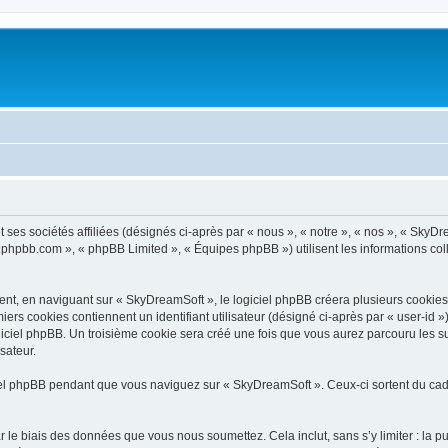
ses sociétés affiliées (désignés ci-après par « nous », « notre », « nos », « SkyDr
ww.phpbb.com », « phpBB Limited », « Équipes phpBB ») utilisent les informations coll
t, en naviguant sur « SkyDreamSoft », le logiciel phpBB créera plusieurs cookies. L
iers cookies contiennent un identifiant utilisateur (désigné ci-après par « user-id 
iciel phpBB. Un troisième cookie sera créé une fois que vous aurez parcouru les su
sateur.
l phpBB pendant que vous naviguez sur « SkyDreamSoft ». Ceux-ci sortent du cadr
 le biais des données que vous nous soumettez. Cela inclut, sans s’y limiter : la p