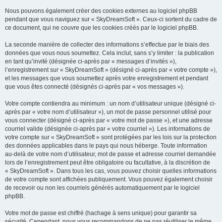
Nous pouvons également créer des cookies externes au logiciel phpBB
pendant que vous naviguez sur « SkyDreamSoft ». Ceux-ci sortent du cadre de
ce document, qui ne couvre que les cookies créés par le logiciel phpBB.
La seconde manière de collecter des informations s’effectue par le biais des
données que vous nous soumettez. Cela inclut, sans s’y limiter : la publication
en tant qu’invité (désignée ci-après par « messages d’invités »),
l’enregistrement sur « SkyDreamSoft » (désigné ci-après par « votre compte »),
et les messages que vous soumettez après votre enregistrement et pendant
que vous êtes connecté (désignés ci-après par « vos messages »).
Votre compte contiendra au minimum : un nom d’utilisateur unique (désigné ci-
après par « votre nom d’utilisateur »), un mot de passe personnel utilisé pour
vous connecter (désigné ci-après par « votre mot de passe »), et une adresse
courriel valide (désignée ci-après par « votre courriel »). Les informations de
votre compte sur « SkyDreamSoft » sont protégées par les lois sur la protection
des données applicables dans le pays qui nous héberge. Toute information
au-delà de votre nom d’utilisateur, mot de passe et adresse courriel demandée
lors de l’enregistrement peut être obligatoire ou facultative, à la discrétion de
« SkyDreamSoft ». Dans tous les cas, vous pouvez choisir quelles informations
de votre compte sont affichées publiquement. Vous pouvez également choisir
de recevoir ou non les courriels générés automatiquement par le logiciel
phpBB.
Votre mot de passe est chiffré (hachage à sens unique) pour garantir sa
sécurité. Cependant, nous vous recommandons de ne pas réutiliser le même