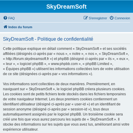
SkyDreamSoft
FAQ
S’enregistrer
Connexion
Index du forum
SkyDreamSoft - Politique de confidentialité
Cette politique explique en détail comment « SkyDreamSoft » et ses sociétés
affiliées (désignés ci-après par « nous », « notre », « nos », « SkyDreamSoft »,
« http://forum.skydreamsoft.fr ») et phpBB (désigné ci-après par « ils », « eux »,
« leur », « logiciel phpBB », « www.phpbb.com », « phpBB Limited »,
« Équipes phpBB ») utilisent les informations collectées lors de votre utilisation
de ce site (désignées ci-après par « vos informations »).
Vos informations sont collectées de deux manières. Premièrement, en
naviguant sur « SkyDreamSoft », le logiciel phpBB créera plusieurs cookies.
Les cookies sont de petits fichiers texte stockés dans les fichiers temporaires
de votre navigateur Internet. Les deux premiers cookies contiennent un
identifiant utilisateur (désigné ci-après par « user-id ») et un identifiant de
session anonyme (désigné ci-après par « session-id »), tous deux
automatiquement assignés par le logiciel phpBB. Un troisième cookie sera
créé une fois que vous aurez parcouru les sujets de « SkyDreamSoft ». Il
stocke des informations sur les sujets que vous avez lus, améliorant ainsi votre
expérience utilisateur.