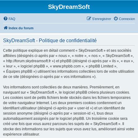
SkyDreamSoft
FAQ
S’enregistrer
Connexion
Index du forum
SkyDreamSoft - Politique de confidentialité
Cette politique explique en détail comment « SkyDreamSoft » et ses sociétés
affiliées (désignés ci-après par « nous », « notre », « nos », « SkyDreamSoft »,
« http://forum.skydreamsoft.fr ») et phpBB (désigné ci-après par « ils », « eux »,
« leur », « logiciel phpBB », « www.phpbb.com », « phpBB Limited »,
« Équipes phpBB ») utilisent les informations collectées lors de votre utilisation
de ce site (désignées ci-après par « vos informations »).
Vos informations sont collectées de deux manières. Premièrement, en
naviguant sur « SkyDreamSoft », le logiciel phpBB créera plusieurs cookies.
Les cookies sont de petits fichiers texte stockés dans les fichiers temporaires
de votre navigateur Internet. Les deux premiers cookies contiennent un
identifiant utilisateur (désigné ci-après par « user-id ») et un identifiant de
session anonyme (désigné ci-après par « session-id »), tous deux
automatiquement assignés par le logiciel phpBB. Un troisième cookie sera
créé une fois que vous aurez parcouru les sujets de « SkyDreamSoft ». Il
stocke des informations sur les sujets que vous avez lus, améliorant ainsi votre
expérience utilisateur.