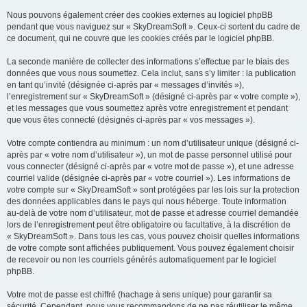
Nous pouvons également créer des cookies externes au logiciel phpBB
pendant que vous naviguez sur « SkyDreamSoft ». Ceux-ci sortent du cadre de
ce document, qui ne couvre que les cookies créés par le logiciel phpBB.
La seconde manière de collecter des informations s’effectue par le biais des
données que vous nous soumettez. Cela inclut, sans s’y limiter : la publication
en tant qu’invité (désignée ci-après par « messages d’invités »),
l’enregistrement sur « SkyDreamSoft » (désigné ci-après par « votre compte »),
et les messages que vous soumettez après votre enregistrement et pendant
que vous êtes connecté (désignés ci-après par « vos messages »).
Votre compte contiendra au minimum : un nom d’utilisateur unique (désigné ci-
après par « votre nom d’utilisateur »), un mot de passe personnel utilisé pour
vous connecter (désigné ci-après par « votre mot de passe »), et une adresse
courriel valide (désignée ci-après par « votre courriel »). Les informations de
votre compte sur « SkyDreamSoft » sont protégées par les lois sur la protection
des données applicables dans le pays qui nous héberge. Toute information
au-delà de votre nom d’utilisateur, mot de passe et adresse courriel demandée
lors de l’enregistrement peut être obligatoire ou facultative, à la discrétion de
« SkyDreamSoft ». Dans tous les cas, vous pouvez choisir quelles informations
de votre compte sont affichées publiquement. Vous pouvez également choisir
de recevoir ou non les courriels générés automatiquement par le logiciel
phpBB.
Votre mot de passe est chiffré (hachage à sens unique) pour garantir sa
sécurité. Cependant, nous vous recommandons de ne pas réutiliser le même