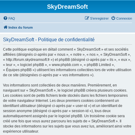
SkyDreamSoft
FAQ
S’enregistrer
Connexion
Index du forum
SkyDreamSoft - Politique de confidentialité
Cette politique explique en détail comment « SkyDreamSoft » et ses sociétés
affiliées (désignés ci-après par « nous », « notre », « nos », « SkyDreamSoft »,
« http://forum.skydreamsoft.fr ») et phpBB (désigné ci-après par « ils », « eux »,
« leur », « logiciel phpBB », « www.phpbb.com », « phpBB Limited »,
« Équipes phpBB ») utilisent les informations collectées lors de votre utilisation
de ce site (désignées ci-après par « vos informations »).
Vos informations sont collectées de deux manières. Premièrement, en
naviguant sur « SkyDreamSoft », le logiciel phpBB créera plusieurs cookies.
Les cookies sont de petits fichiers texte stockés dans les fichiers temporaires
de votre navigateur Internet. Les deux premiers cookies contiennent un
identifiant utilisateur (désigné ci-après par « user-id ») et un identifiant de
session anonyme (désigné ci-après par « session-id »), tous deux
automatiquement assignés par le logiciel phpBB. Un troisième cookie sera
créé une fois que vous aurez parcouru les sujets de « SkyDreamSoft ». Il
stocke des informations sur les sujets que vous avez lus, améliorant ainsi votre
expérience utilisateur.