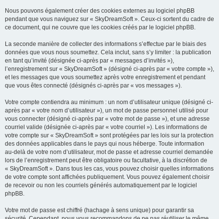
Nous pouvons également créer des cookies externes au logiciel phpBB
pendant que vous naviguez sur « SkyDreamSoft ». Ceux-ci sortent du cadre de
ce document, qui ne couvre que les cookies créés par le logiciel phpBB.
La seconde manière de collecter des informations s’effectue par le biais des
données que vous nous soumettez. Cela inclut, sans s’y limiter : la publication
en tant qu’invité (désignée ci-après par « messages d’invités »),
l’enregistrement sur « SkyDreamSoft » (désigné ci-après par « votre compte »),
et les messages que vous soumettez après votre enregistrement et pendant
que vous êtes connecté (désignés ci-après par « vos messages »).
Votre compte contiendra au minimum : un nom d’utilisateur unique (désigné ci-
après par « votre nom d’utilisateur »), un mot de passe personnel utilisé pour
vous connecter (désigné ci-après par « votre mot de passe »), et une adresse
courriel valide (désignée ci-après par « votre courriel »). Les informations de
votre compte sur « SkyDreamSoft » sont protégées par les lois sur la protection
des données applicables dans le pays qui nous héberge. Toute information
au-delà de votre nom d’utilisateur, mot de passe et adresse courriel demandée
lors de l’enregistrement peut être obligatoire ou facultative, à la discrétion de
« SkyDreamSoft ». Dans tous les cas, vous pouvez choisir quelles informations
de votre compte sont affichées publiquement. Vous pouvez également choisir
de recevoir ou non les courriels générés automatiquement par le logiciel
phpBB.
Votre mot de passe est chiffré (hachage à sens unique) pour garantir sa
sécurité. Cependant, nous vous recommandons de ne pas réutiliser le même