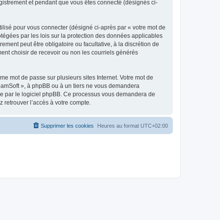
egistrement et pendant que vous êtes connecté (désignés ci-
ilisé pour vous connecter (désigné ci-après par « votre mot de
otégées par les lois sur la protection des données applicables
ment peut être obligatoire ou facultative, à la discrétion de
nt choisir de recevoir ou non les courriels générés
e mot de passe sur plusieurs sites Internet. Votre mot de
reamSoft », à phpBB ou à un tiers ne vous demandera
rnie par le logiciel phpBB. Ce processus vous demandera de
 retrouver l’accès à votre compte.
Supprimer les cookies
Heures au format
UTC+02:00