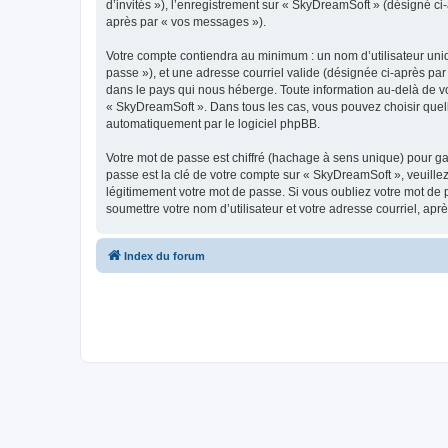
d’invités »), l’enregistrement sur « SkyDreamSoft » (désigné c
après par « vos messages »).
Votre compte contiendra au minimum : un nom d’utilisateur uniq
passe »), et une adresse courriel valide (désignée ci-après par
dans le pays qui nous héberge. Toute information au-delà de vot
« SkyDreamSoft ». Dans tous les cas, vous pouvez choisir quel
automatiquement par le logiciel phpBB.
Votre mot de passe est chiffré (hachage à sens unique) pour ga
passe est la clé de votre compte sur « SkyDreamSoft », veuill
légitimement votre mot de passe. Si vous oubliez votre mot de 
soumettre votre nom d’utilisateur et votre adresse courriel, a
Index du forum