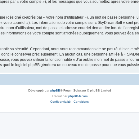
i-après par « votre compte »), et les messages que vous soumettez après votre enr
ue (désigné ci-après par « votre nom d’utilisateur »), un mot de passe personnel ut
 « votre courriel »). Les informations de votre compte sur « SkyDreamSoft » sont pr
re nom d’utilisateur, mot de passe et adresse courriel demandée lors de l’enregistre
les informations de votre compte sont affichées publiquement. Vous pouvez égaleme
rantir sa sécurité. Cependant, nous vous recommandons de ne pas réutiliser le mêm
ez donc le conserver précieusement. En aucun cas, une personne affiliée à « SkyD
passe, vous pouvez utiliser la fonctionnalité « J’ai oublié mon mot de passe » fou
près quoi le logiciel phpBB générera un nouveau mot de passe pour que vous puissiez
Développé par
phpBB
® Forum Software © phpBB Limited
Traduit par
phpBB-fr.com
Confidentialité
|
Conditions