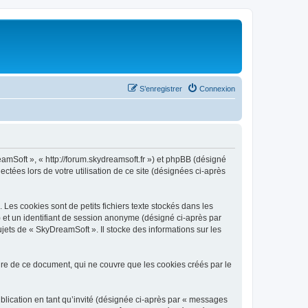
S’enregistrer
Connexion
eamSoft », « http://forum.skydreamsoft.fr ») et phpBB (désigné
ectées lors de votre utilisation de ce site (désignées ci-après
es cookies sont de petits fichiers texte stockés dans les
») et un identifiant de session anonyme (désigné ci-après par
jets de « SkyDreamSoft ». Il stocke des informations sur les
e de ce document, qui ne couvre que les cookies créés par le
ublication en tant qu’invité (désignée ci-après par « messages