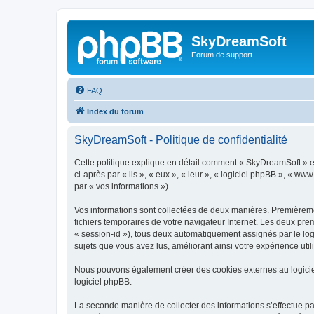
SkyDreamSoft
Forum de support
FAQ
Index du forum
SkyDreamSoft - Politique de confidentialité
Cette politique explique en détail comment « SkyDreamSoft » et 
ci-après par « ils », « eux », « leur », « logiciel phpBB », « w
par « vos informations »).
Vos informations sont collectées de deux manières. Premièremen
fichiers temporaires de votre navigateur Internet. Les deux prem
« session-id »), tous deux automatiquement assignés par le log
sujets que vous avez lus, améliorant ainsi votre expérience utili
Nous pouvons également créer des cookies externes au logicie
logiciel phpBB.
La seconde manière de collecter des informations s’effectue par