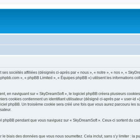
ses sociétés affiliées (désignés ci-après par « nous », « notre », « nos », « SkyDr
ww.phpbb.com », « phpBB Limited », « Équipes phpBB ») utilisent les informations coll
t, en naviguant sur « SkyDreamSoft », le logiciel phpBB créera plusieurs cookies. L
iers cookies contiennent un identifiant utilisateur (désigné ci-après par « user-id 
iciel phpBB. Un troisième cookie sera créé une fois que vous aurez parcouru les su
sateur.
l phpBB pendant que vous naviguez sur « SkyDreamSoft ». Ceux-ci sortent du cadr
 le biais des données que vous nous soumettez. Cela inclut, sans s’y limiter : la p