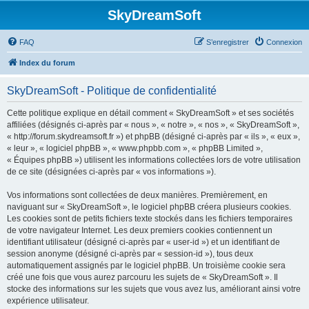
SkyDreamSoft
FAQ
S’enregistrer
Connexion
Index du forum
SkyDreamSoft - Politique de confidentialité
Cette politique explique en détail comment « SkyDreamSoft » et ses sociétés
affiliées (désignés ci-après par « nous », « notre », « nos », « SkyDreamSoft »,
« http://forum.skydreamsoft.fr ») et phpBB (désigné ci-après par « ils », « eux »,
« leur », « logiciel phpBB », « www.phpbb.com », « phpBB Limited »,
« Équipes phpBB ») utilisent les informations collectées lors de votre utilisation
de ce site (désignées ci-après par « vos informations »).
Vos informations sont collectées de deux manières. Premièrement, en
naviguant sur « SkyDreamSoft », le logiciel phpBB créera plusieurs cookies.
Les cookies sont de petits fichiers texte stockés dans les fichiers temporaires
de votre navigateur Internet. Les deux premiers cookies contiennent un
identifiant utilisateur (désigné ci-après par « user-id ») et un identifiant de
session anonyme (désigné ci-après par « session-id »), tous deux
automatiquement assignés par le logiciel phpBB. Un troisième cookie sera
créé une fois que vous aurez parcouru les sujets de « SkyDreamSoft ». Il
stocke des informations sur les sujets que vous avez lus, améliorant ainsi votre
expérience utilisateur.