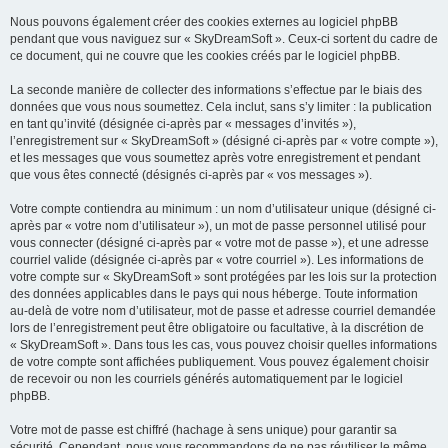
Nous pouvons également créer des cookies externes au logiciel phpBB
pendant que vous naviguez sur « SkyDreamSoft ». Ceux-ci sortent du cadre de
ce document, qui ne couvre que les cookies créés par le logiciel phpBB.
La seconde manière de collecter des informations s’effectue par le biais des
données que vous nous soumettez. Cela inclut, sans s’y limiter : la publication
en tant qu’invité (désignée ci-après par « messages d’invités »),
l’enregistrement sur « SkyDreamSoft » (désigné ci-après par « votre compte »),
et les messages que vous soumettez après votre enregistrement et pendant
que vous êtes connecté (désignés ci-après par « vos messages »).
Votre compte contiendra au minimum : un nom d’utilisateur unique (désigné ci-
après par « votre nom d’utilisateur »), un mot de passe personnel utilisé pour
vous connecter (désigné ci-après par « votre mot de passe »), et une adresse
courriel valide (désignée ci-après par « votre courriel »). Les informations de
votre compte sur « SkyDreamSoft » sont protégées par les lois sur la protection
des données applicables dans le pays qui nous héberge. Toute information
au-delà de votre nom d’utilisateur, mot de passe et adresse courriel demandée
lors de l’enregistrement peut être obligatoire ou facultative, à la discrétion de
« SkyDreamSoft ». Dans tous les cas, vous pouvez choisir quelles informations
de votre compte sont affichées publiquement. Vous pouvez également choisir
de recevoir ou non les courriels générés automatiquement par le logiciel
phpBB.
Votre mot de passe est chiffré (hachage à sens unique) pour garantir sa
sécurité. Cependant, nous vous recommandons de ne pas réutiliser le même