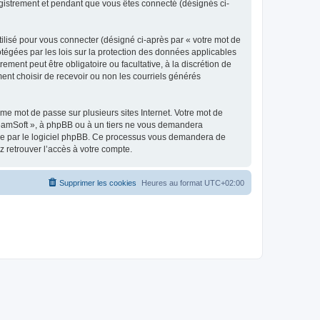
egistrement et pendant que vous êtes connecté (désignés ci-
ilisé pour vous connecter (désigné ci-après par « votre mot de
otégées par les lois sur la protection des données applicables
ment peut être obligatoire ou facultative, à la discrétion de
nt choisir de recevoir ou non les courriels générés
e mot de passe sur plusieurs sites Internet. Votre mot de
reamSoft », à phpBB ou à un tiers ne vous demandera
rnie par le logiciel phpBB. Ce processus vous demandera de
 retrouver l’accès à votre compte.
Supprimer les cookies
Heures au format
UTC+02:00