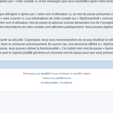
i-après par « votre compte »), et les messages que vous soumettez après votre enr
ue (désigné ci-après par « votre nom d’utilisateur »), un mot de passe personnel ut
 « votre courriel »). Les informations de votre compte sur « SkyDreamSoft » sont pr
re nom d’utilisateur, mot de passe et adresse courriel demandée lors de l’enregistre
les informations de votre compte sont affichées publiquement. Vous pouvez égaleme
rantir sa sécurité. Cependant, nous vous recommandons de ne pas réutiliser le mêm
ez donc le conserver précieusement. En aucun cas, une personne affiliée à « SkyD
passe, vous pouvez utiliser la fonctionnalité « J’ai oublié mon mot de passe » fou
près quoi le logiciel phpBB générera un nouveau mot de passe pour que vous puissiez
Développé par
phpBB
® Forum Software © phpBB Limited
Traduit par
phpBB-fr.com
Confidentialité
|
Conditions