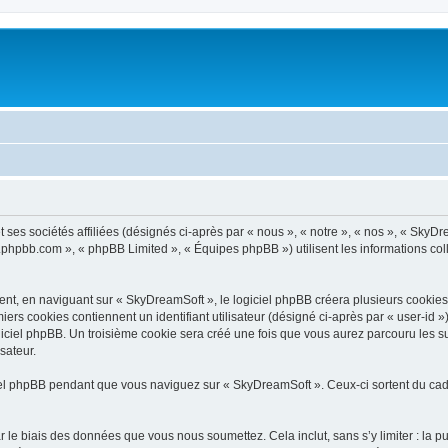
ses sociétés affiliées (désignés ci-après par « nous », « notre », « nos », « SkyDr
ww.phpbb.com », « phpBB Limited », « Équipes phpBB ») utilisent les informations coll
t, en naviguant sur « SkyDreamSoft », le logiciel phpBB créera plusieurs cookies. L
iers cookies contiennent un identifiant utilisateur (désigné ci-après par « user-id 
iciel phpBB. Un troisième cookie sera créé une fois que vous aurez parcouru les su
sateur.
l phpBB pendant que vous naviguez sur « SkyDreamSoft ». Ceux-ci sortent du cadr
 le biais des données que vous nous soumettez. Cela inclut, sans s’y limiter : la p