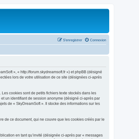
S’enregistrer
Connexion
eamSoft », « http://forum.skydreamsoft.fr ») et phpBB (désigné
ectées lors de votre utilisation de ce site (désignées ci-après
es cookies sont de petits fichiers texte stockés dans les
») et un identifiant de session anonyme (désigné ci-après par
jets de « SkyDreamSoft ». Il stocke des informations sur les
e de ce document, qui ne couvre que les cookies créés par le
ublication en tant qu’invité (désignée ci-après par « messages