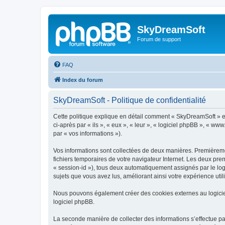
SkyDreamSoft
Forum de support
FAQ
Index du forum
SkyDreamSoft - Politique de confidentialité
Cette politique explique en détail comment « SkyDreamSoft » et 
ci-après par « ils », « eux », « leur », « logiciel phpBB », « w
par « vos informations »).
Vos informations sont collectées de deux manières. Premièremen
fichiers temporaires de votre navigateur Internet. Les deux prem
« session-id »), tous deux automatiquement assignés par le log
sujets que vous avez lus, améliorant ainsi votre expérience utili
Nous pouvons également créer des cookies externes au logicie
logiciel phpBB.
La seconde manière de collecter des informations s’effectue par