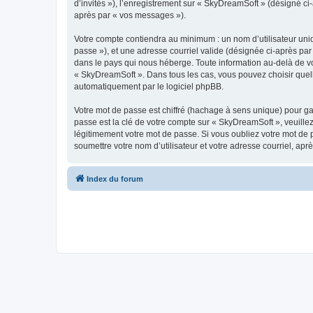
d’invités »), l’enregistrement sur « SkyDreamSoft » (désigné c
après par « vos messages »).
Votre compte contiendra au minimum : un nom d’utilisateur uniq
passe »), et une adresse courriel valide (désignée ci-après par
dans le pays qui nous héberge. Toute information au-delà de vot
« SkyDreamSoft ». Dans tous les cas, vous pouvez choisir quel
automatiquement par le logiciel phpBB.
Votre mot de passe est chiffré (hachage à sens unique) pour ga
passe est la clé de votre compte sur « SkyDreamSoft », veuill
légitimement votre mot de passe. Si vous oubliez votre mot de 
soumettre votre nom d’utilisateur et votre adresse courriel, a
Index du forum