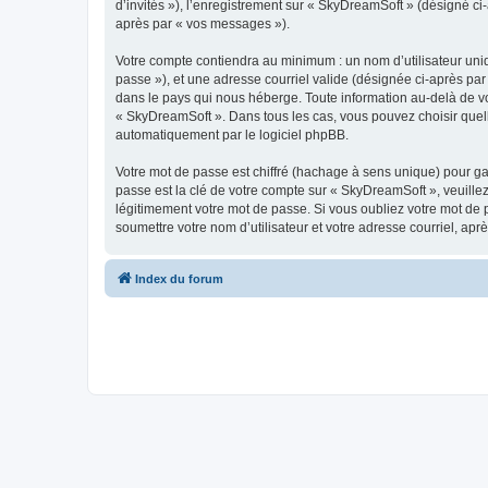
d’invités »), l’enregistrement sur « SkyDreamSoft » (désigné c
après par « vos messages »).
Votre compte contiendra au minimum : un nom d’utilisateur uniq
passe »), et une adresse courriel valide (désignée ci-après par
dans le pays qui nous héberge. Toute information au-delà de vot
« SkyDreamSoft ». Dans tous les cas, vous pouvez choisir quel
automatiquement par le logiciel phpBB.
Votre mot de passe est chiffré (hachage à sens unique) pour ga
passe est la clé de votre compte sur « SkyDreamSoft », veuill
légitimement votre mot de passe. Si vous oubliez votre mot de 
soumettre votre nom d’utilisateur et votre adresse courriel, a
Index du forum