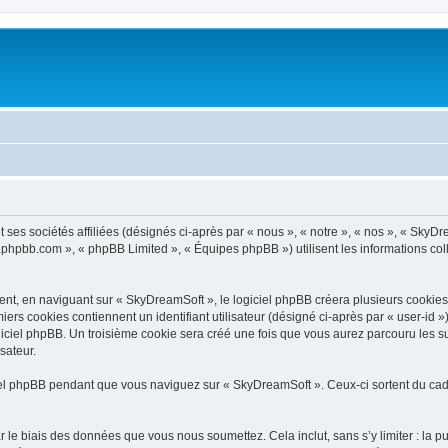
ses sociétés affiliées (désignés ci-après par « nous », « notre », « nos », « SkyDr
ww.phpbb.com », « phpBB Limited », « Équipes phpBB ») utilisent les informations coll
t, en naviguant sur « SkyDreamSoft », le logiciel phpBB créera plusieurs cookies. L
iers cookies contiennent un identifiant utilisateur (désigné ci-après par « user-id 
iciel phpBB. Un troisième cookie sera créé une fois que vous aurez parcouru les su
sateur.
l phpBB pendant que vous naviguez sur « SkyDreamSoft ». Ceux-ci sortent du cadr
 le biais des données que vous nous soumettez. Cela inclut, sans s’y limiter : la p