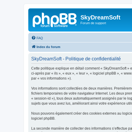
SkyDreamSoft
Forum de support
FAQ
Index du forum
SkyDreamSoft - Politique de confidentialité
Cette politique explique en détail comment « SkyDreamSoft » et 
ci-après par « ils », « eux », « leur », « logiciel phpBB », « w
par « vos informations »).
Vos informations sont collectées de deux manières. Premièremen
fichiers temporaires de votre navigateur Internet. Les deux prem
« session-id »), tous deux automatiquement assignés par le log
sujets que vous avez lus, améliorant ainsi votre expérience utili
Nous pouvons également créer des cookies externes au logicie
logiciel phpBB.
La seconde manière de collecter des informations s’effectue par