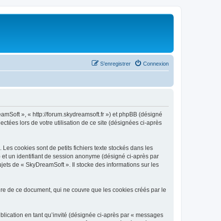
S’enregistrer
Connexion
eamSoft », « http://forum.skydreamsoft.fr ») et phpBB (désigné
ectées lors de votre utilisation de ce site (désignées ci-après
es cookies sont de petits fichiers texte stockés dans les
») et un identifiant de session anonyme (désigné ci-après par
jets de « SkyDreamSoft ». Il stocke des informations sur les
e de ce document, qui ne couvre que les cookies créés par le
ublication en tant qu’invité (désignée ci-après par « messages