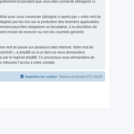
egistrement et pendant que vous êtes connecté (désignés ci-
ilisé pour vous connecter (désigné ci-après par « votre mot de
otégées par les lois sur la protection des données applicables
ment peut être obligatoire ou facultative, à la discrétion de
nt choisir de recevoir ou non les courriels générés
e mot de passe sur plusieurs sites Internet. Votre mot de
reamSoft », à phpBB ou à un tiers ne vous demandera
rnie par le logiciel phpBB. Ce processus vous demandera de
 retrouver l’accès à votre compte.
Supprimer les cookies
Heures au format
UTC+02:00