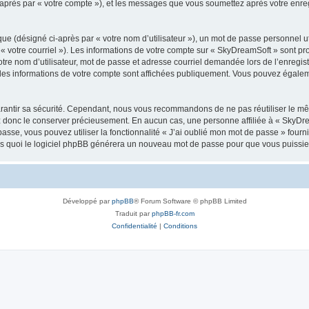
i-après par « votre compte »), et les messages que vous soumettez après votre enr
ue (désigné ci-après par « votre nom d’utilisateur »), un mot de passe personnel ut
 « votre courriel »). Les informations de votre compte sur « SkyDreamSoft » sont pr
re nom d’utilisateur, mot de passe et adresse courriel demandée lors de l’enregistre
les informations de votre compte sont affichées publiquement. Vous pouvez égaleme
rantir sa sécurité. Cependant, nous vous recommandons de ne pas réutiliser le mêm
ez donc le conserver précieusement. En aucun cas, une personne affiliée à « SkyD
passe, vous pouvez utiliser la fonctionnalité « J’ai oublié mon mot de passe » fou
près quoi le logiciel phpBB générera un nouveau mot de passe pour que vous puissiez
Développé par
phpBB
® Forum Software © phpBB Limited
Traduit par
phpBB-fr.com
Confidentialité
|
Conditions