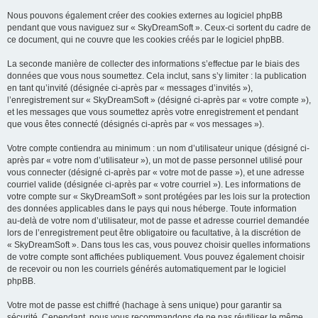
Nous pouvons également créer des cookies externes au logiciel phpBB
pendant que vous naviguez sur « SkyDreamSoft ». Ceux-ci sortent du cadre de
ce document, qui ne couvre que les cookies créés par le logiciel phpBB.
La seconde manière de collecter des informations s’effectue par le biais des
données que vous nous soumettez. Cela inclut, sans s’y limiter : la publication
en tant qu’invité (désignée ci-après par « messages d’invités »),
l’enregistrement sur « SkyDreamSoft » (désigné ci-après par « votre compte »),
et les messages que vous soumettez après votre enregistrement et pendant
que vous êtes connecté (désignés ci-après par « vos messages »).
Votre compte contiendra au minimum : un nom d’utilisateur unique (désigné ci-
après par « votre nom d’utilisateur »), un mot de passe personnel utilisé pour
vous connecter (désigné ci-après par « votre mot de passe »), et une adresse
courriel valide (désignée ci-après par « votre courriel »). Les informations de
votre compte sur « SkyDreamSoft » sont protégées par les lois sur la protection
des données applicables dans le pays qui nous héberge. Toute information
au-delà de votre nom d’utilisateur, mot de passe et adresse courriel demandée
lors de l’enregistrement peut être obligatoire ou facultative, à la discrétion de
« SkyDreamSoft ». Dans tous les cas, vous pouvez choisir quelles informations
de votre compte sont affichées publiquement. Vous pouvez également choisir
de recevoir ou non les courriels générés automatiquement par le logiciel
phpBB.
Votre mot de passe est chiffré (hachage à sens unique) pour garantir sa
sécurité. Cependant, nous vous recommandons de ne pas réutiliser le même