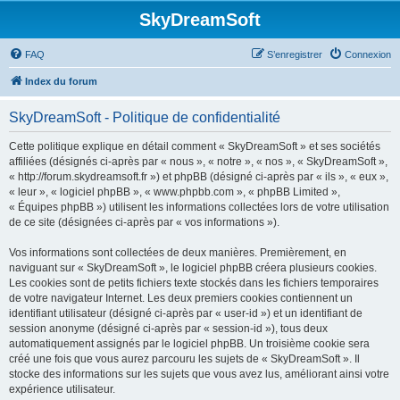
SkyDreamSoft
FAQ
S’enregistrer
Connexion
Index du forum
SkyDreamSoft - Politique de confidentialité
Cette politique explique en détail comment « SkyDreamSoft » et ses sociétés
affiliées (désignés ci-après par « nous », « notre », « nos », « SkyDreamSoft »,
« http://forum.skydreamsoft.fr ») et phpBB (désigné ci-après par « ils », « eux »,
« leur », « logiciel phpBB », « www.phpbb.com », « phpBB Limited »,
« Équipes phpBB ») utilisent les informations collectées lors de votre utilisation
de ce site (désignées ci-après par « vos informations »).
Vos informations sont collectées de deux manières. Premièrement, en
naviguant sur « SkyDreamSoft », le logiciel phpBB créera plusieurs cookies.
Les cookies sont de petits fichiers texte stockés dans les fichiers temporaires
de votre navigateur Internet. Les deux premiers cookies contiennent un
identifiant utilisateur (désigné ci-après par « user-id ») et un identifiant de
session anonyme (désigné ci-après par « session-id »), tous deux
automatiquement assignés par le logiciel phpBB. Un troisième cookie sera
créé une fois que vous aurez parcouru les sujets de « SkyDreamSoft ». Il
stocke des informations sur les sujets que vous avez lus, améliorant ainsi votre
expérience utilisateur.