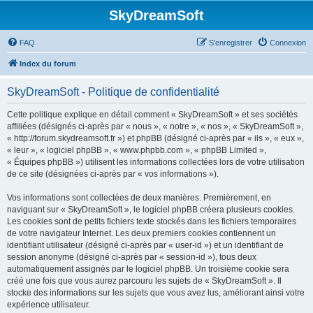
SkyDreamSoft
FAQ
S’enregistrer
Connexion
Index du forum
SkyDreamSoft - Politique de confidentialité
Cette politique explique en détail comment « SkyDreamSoft » et ses sociétés
affiliées (désignés ci-après par « nous », « notre », « nos », « SkyDreamSoft »,
« http://forum.skydreamsoft.fr ») et phpBB (désigné ci-après par « ils », « eux »,
« leur », « logiciel phpBB », « www.phpbb.com », « phpBB Limited »,
« Équipes phpBB ») utilisent les informations collectées lors de votre utilisation
de ce site (désignées ci-après par « vos informations »).
Vos informations sont collectées de deux manières. Premièrement, en
naviguant sur « SkyDreamSoft », le logiciel phpBB créera plusieurs cookies.
Les cookies sont de petits fichiers texte stockés dans les fichiers temporaires
de votre navigateur Internet. Les deux premiers cookies contiennent un
identifiant utilisateur (désigné ci-après par « user-id ») et un identifiant de
session anonyme (désigné ci-après par « session-id »), tous deux
automatiquement assignés par le logiciel phpBB. Un troisième cookie sera
créé une fois que vous aurez parcouru les sujets de « SkyDreamSoft ». Il
stocke des informations sur les sujets que vous avez lus, améliorant ainsi votre
expérience utilisateur.