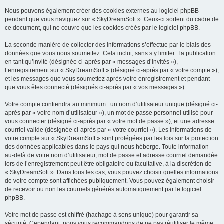
Nous pouvons également créer des cookies externes au logiciel phpBB
pendant que vous naviguez sur « SkyDreamSoft ». Ceux-ci sortent du cadre de
ce document, qui ne couvre que les cookies créés par le logiciel phpBB.
La seconde manière de collecter des informations s’effectue par le biais des
données que vous nous soumettez. Cela inclut, sans s’y limiter : la publication
en tant qu’invité (désignée ci-après par « messages d’invités »),
l’enregistrement sur « SkyDreamSoft » (désigné ci-après par « votre compte »),
et les messages que vous soumettez après votre enregistrement et pendant
que vous êtes connecté (désignés ci-après par « vos messages »).
Votre compte contiendra au minimum : un nom d’utilisateur unique (désigné ci-
après par « votre nom d’utilisateur »), un mot de passe personnel utilisé pour
vous connecter (désigné ci-après par « votre mot de passe »), et une adresse
courriel valide (désignée ci-après par « votre courriel »). Les informations de
votre compte sur « SkyDreamSoft » sont protégées par les lois sur la protection
des données applicables dans le pays qui nous héberge. Toute information
au-delà de votre nom d’utilisateur, mot de passe et adresse courriel demandée
lors de l’enregistrement peut être obligatoire ou facultative, à la discrétion de
« SkyDreamSoft ». Dans tous les cas, vous pouvez choisir quelles informations
de votre compte sont affichées publiquement. Vous pouvez également choisir
de recevoir ou non les courriels générés automatiquement par le logiciel
phpBB.
Votre mot de passe est chiffré (hachage à sens unique) pour garantir sa
sécurité. Cependant, nous vous recommandons de ne pas réutiliser le même