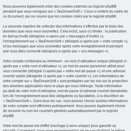
Nous pouvons également créer des cookies externes au logiciel phpBB
pendant que vous naviguez sur « SkyDreamSoft ». Ceux-ci sortent du cadre de
ce document, qui ne couvre que les cookies créés par le logiciel phpBB.
La seconde manière de collecter des informations s’effectue par le biais des
données que vous nous soumettez. Cela inclut, sans s’y limiter : la publication
en tant qu’invité (désignée ci-après par « messages d’invités »),
l’enregistrement sur « SkyDreamSoft » (désigné ci-après par « votre compte »),
et les messages que vous soumettez après votre enregistrement et pendant
que vous êtes connecté (désignés ci-après par « vos messages »).
Votre compte contiendra au minimum : un nom d’utilisateur unique (désigné ci-
après par « votre nom d’utilisateur »), un mot de passe personnel utilisé pour
vous connecter (désigné ci-après par « votre mot de passe »), et une adresse
courriel valide (désignée ci-après par « votre courriel »). Les informations de
votre compte sur « SkyDreamSoft » sont protégées par les lois sur la protection
des données applicables dans le pays qui nous héberge. Toute information
au-delà de votre nom d’utilisateur, mot de passe et adresse courriel demandée
lors de l’enregistrement peut être obligatoire ou facultative, à la discrétion de
« SkyDreamSoft ». Dans tous les cas, vous pouvez choisir quelles informations
de votre compte sont affichées publiquement. Vous pouvez également choisir
de recevoir ou non les courriels générés automatiquement par le logiciel
phpBB.
Votre mot de passe est chiffré (hachage à sens unique) pour garantir sa
sécurité. Cependant, nous vous recommandons de ne pas réutiliser le même