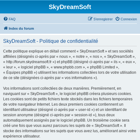
SkyDreamSoft
FAQ
S’enregistrer
Connexion
Index du forum
SkyDreamSoft - Politique de confidentialité
Cette politique explique en détail comment « SkyDreamSoft » et ses sociétés
affiliées (désignés ci-après par « nous », « notre », « nos », « SkyDreamSoft »,
« http://forum.skydreamsoft.fr ») et phpBB (désigné ci-après par « ils », « eux »,
« leur », « logiciel phpBB », « www.phpbb.com », « phpBB Limited »,
« Équipes phpBB ») utilisent les informations collectées lors de votre utilisation
de ce site (désignées ci-après par « vos informations »).
Vos informations sont collectées de deux manières. Premièrement, en
naviguant sur « SkyDreamSoft », le logiciel phpBB créera plusieurs cookies.
Les cookies sont de petits fichiers texte stockés dans les fichiers temporaires
de votre navigateur Internet. Les deux premiers cookies contiennent un
identifiant utilisateur (désigné ci-après par « user-id ») et un identifiant de
session anonyme (désigné ci-après par « session-id »), tous deux
automatiquement assignés par le logiciel phpBB. Un troisième cookie sera
créé une fois que vous aurez parcouru les sujets de « SkyDreamSoft ». Il
stocke des informations sur les sujets que vous avez lus, améliorant ainsi votre
expérience utilisateur.