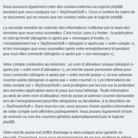
Nous pouvons également créer des cookies externes au logiciel phpBB
pendant que vous naviguez sur « SkyDreamSoft ». Ceux-ci sortent du cadre de
ce document, qui ne couvre que les cookies créés par le logiciel phpBB.
La seconde manière de collecter des informations s’effectue par le biais des
données que vous nous soumettez. Cela inclut, sans s’y limiter : la publication
en tant qu’invité (désignée ci-après par « messages d’invités »),
l’enregistrement sur « SkyDreamSoft » (désigné ci-après par « votre compte »),
et les messages que vous soumettez après votre enregistrement et pendant
que vous êtes connecté (désignés ci-après par « vos messages »).
Votre compte contiendra au minimum : un nom d’utilisateur unique (désigné ci-
après par « votre nom d’utilisateur »), un mot de passe personnel utilisé pour
vous connecter (désigné ci-après par « votre mot de passe »), et une adresse
courriel valide (désignée ci-après par « votre courriel »). Les informations de
votre compte sur « SkyDreamSoft » sont protégées par les lois sur la protection
des données applicables dans le pays qui nous héberge. Toute information
au-delà de votre nom d’utilisateur, mot de passe et adresse courriel demandée
lors de l’enregistrement peut être obligatoire ou facultative, à la discrétion de
« SkyDreamSoft ». Dans tous les cas, vous pouvez choisir quelles informations
de votre compte sont affichées publiquement. Vous pouvez également choisir
de recevoir ou non les courriels générés automatiquement par le logiciel
phpBB.
Votre mot de passe est chiffré (hachage à sens unique) pour garantir sa
sécurité. Cependant, nous vous recommandons de ne pas réutiliser le même