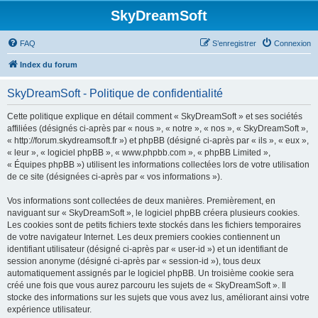
SkyDreamSoft
FAQ
S’enregistrer
Connexion
Index du forum
SkyDreamSoft - Politique de confidentialité
Cette politique explique en détail comment « SkyDreamSoft » et ses sociétés
affiliées (désignés ci-après par « nous », « notre », « nos », « SkyDreamSoft »,
« http://forum.skydreamsoft.fr ») et phpBB (désigné ci-après par « ils », « eux »,
« leur », « logiciel phpBB », « www.phpbb.com », « phpBB Limited »,
« Équipes phpBB ») utilisent les informations collectées lors de votre utilisation
de ce site (désignées ci-après par « vos informations »).
Vos informations sont collectées de deux manières. Premièrement, en
naviguant sur « SkyDreamSoft », le logiciel phpBB créera plusieurs cookies.
Les cookies sont de petits fichiers texte stockés dans les fichiers temporaires
de votre navigateur Internet. Les deux premiers cookies contiennent un
identifiant utilisateur (désigné ci-après par « user-id ») et un identifiant de
session anonyme (désigné ci-après par « session-id »), tous deux
automatiquement assignés par le logiciel phpBB. Un troisième cookie sera
créé une fois que vous aurez parcouru les sujets de « SkyDreamSoft ». Il
stocke des informations sur les sujets que vous avez lus, améliorant ainsi votre
expérience utilisateur.