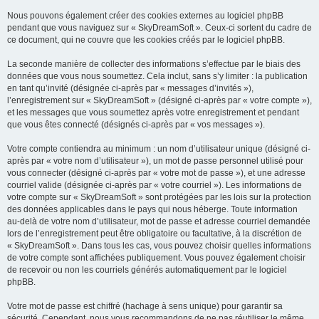
Nous pouvons également créer des cookies externes au logiciel phpBB
pendant que vous naviguez sur « SkyDreamSoft ». Ceux-ci sortent du cadre de
ce document, qui ne couvre que les cookies créés par le logiciel phpBB.
La seconde manière de collecter des informations s’effectue par le biais des
données que vous nous soumettez. Cela inclut, sans s’y limiter : la publication
en tant qu’invité (désignée ci-après par « messages d’invités »),
l’enregistrement sur « SkyDreamSoft » (désigné ci-après par « votre compte »),
et les messages que vous soumettez après votre enregistrement et pendant
que vous êtes connecté (désignés ci-après par « vos messages »).
Votre compte contiendra au minimum : un nom d’utilisateur unique (désigné ci-
après par « votre nom d’utilisateur »), un mot de passe personnel utilisé pour
vous connecter (désigné ci-après par « votre mot de passe »), et une adresse
courriel valide (désignée ci-après par « votre courriel »). Les informations de
votre compte sur « SkyDreamSoft » sont protégées par les lois sur la protection
des données applicables dans le pays qui nous héberge. Toute information
au-delà de votre nom d’utilisateur, mot de passe et adresse courriel demandée
lors de l’enregistrement peut être obligatoire ou facultative, à la discrétion de
« SkyDreamSoft ». Dans tous les cas, vous pouvez choisir quelles informations
de votre compte sont affichées publiquement. Vous pouvez également choisir
de recevoir ou non les courriels générés automatiquement par le logiciel
phpBB.
Votre mot de passe est chiffré (hachage à sens unique) pour garantir sa
sécurité. Cependant, nous vous recommandons de ne pas réutiliser le même