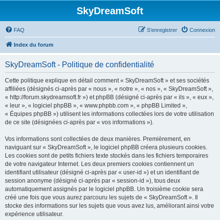
SkyDreamSoft
FAQ
S’enregistrer
Connexion
Index du forum
SkyDreamSoft - Politique de confidentialité
Cette politique explique en détail comment « SkyDreamSoft » et ses sociétés
affiliées (désignés ci-après par « nous », « notre », « nos », « SkyDreamSoft »,
« http://forum.skydreamsoft.fr ») et phpBB (désigné ci-après par « ils », « eux »,
« leur », « logiciel phpBB », « www.phpbb.com », « phpBB Limited »,
« Équipes phpBB ») utilisent les informations collectées lors de votre utilisation
de ce site (désignées ci-après par « vos informations »).
Vos informations sont collectées de deux manières. Premièrement, en
naviguant sur « SkyDreamSoft », le logiciel phpBB créera plusieurs cookies.
Les cookies sont de petits fichiers texte stockés dans les fichiers temporaires
de votre navigateur Internet. Les deux premiers cookies contiennent un
identifiant utilisateur (désigné ci-après par « user-id ») et un identifiant de
session anonyme (désigné ci-après par « session-id »), tous deux
automatiquement assignés par le logiciel phpBB. Un troisième cookie sera
créé une fois que vous aurez parcouru les sujets de « SkyDreamSoft ». Il
stocke des informations sur les sujets que vous avez lus, améliorant ainsi votre
expérience utilisateur.