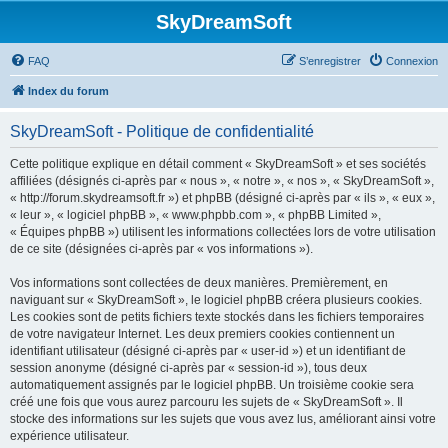
SkyDreamSoft
FAQ
S’enregistrer
Connexion
Index du forum
SkyDreamSoft - Politique de confidentialité
Cette politique explique en détail comment « SkyDreamSoft » et ses sociétés
affiliées (désignés ci-après par « nous », « notre », « nos », « SkyDreamSoft »,
« http://forum.skydreamsoft.fr ») et phpBB (désigné ci-après par « ils », « eux »,
« leur », « logiciel phpBB », « www.phpbb.com », « phpBB Limited »,
« Équipes phpBB ») utilisent les informations collectées lors de votre utilisation
de ce site (désignées ci-après par « vos informations »).
Vos informations sont collectées de deux manières. Premièrement, en
naviguant sur « SkyDreamSoft », le logiciel phpBB créera plusieurs cookies.
Les cookies sont de petits fichiers texte stockés dans les fichiers temporaires
de votre navigateur Internet. Les deux premiers cookies contiennent un
identifiant utilisateur (désigné ci-après par « user-id ») et un identifiant de
session anonyme (désigné ci-après par « session-id »), tous deux
automatiquement assignés par le logiciel phpBB. Un troisième cookie sera
créé une fois que vous aurez parcouru les sujets de « SkyDreamSoft ». Il
stocke des informations sur les sujets que vous avez lus, améliorant ainsi votre
expérience utilisateur.