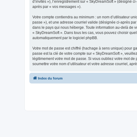
d’invités »), l’enregistrement sur « SkyDreamSoft » (désigné c
après par « vos messages »).
Votre compte contiendra au minimum : un nom d’utilisateur uniq
passe »), et une adresse courriel valide (désignée ci-après par
dans le pays qui nous héberge. Toute information au-delà de vot
« SkyDreamSoft ». Dans tous les cas, vous pouvez choisir quel
automatiquement par le logiciel phpBB.
Votre mot de passe est chiffré (hachage à sens unique) pour ga
passe est la clé de votre compte sur « SkyDreamSoft », veuill
légitimement votre mot de passe. Si vous oubliez votre mot de 
soumettre votre nom d’utilisateur et votre adresse courriel, a
Index du forum