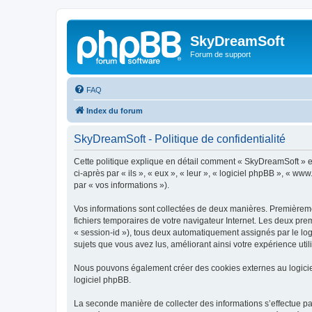
SkyDreamSoft
Forum de support
FAQ
Index du forum
SkyDreamSoft - Politique de confidentialité
Cette politique explique en détail comment « SkyDreamSoft » et 
ci-après par « ils », « eux », « leur », « logiciel phpBB », « w
par « vos informations »).
Vos informations sont collectées de deux manières. Premièremen
fichiers temporaires de votre navigateur Internet. Les deux prem
« session-id »), tous deux automatiquement assignés par le log
sujets que vous avez lus, améliorant ainsi votre expérience utili
Nous pouvons également créer des cookies externes au logicie
logiciel phpBB.
La seconde manière de collecter des informations s’effectue par