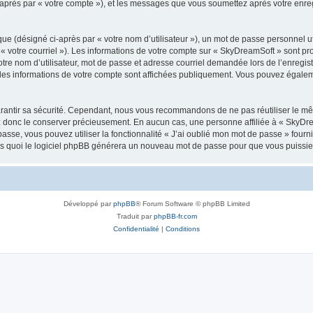
i-après par « votre compte »), et les messages que vous soumettez après votre enr
ue (désigné ci-après par « votre nom d’utilisateur »), un mot de passe personnel ut
 « votre courriel »). Les informations de votre compte sur « SkyDreamSoft » sont pr
re nom d’utilisateur, mot de passe et adresse courriel demandée lors de l’enregistre
les informations de votre compte sont affichées publiquement. Vous pouvez égaleme
rantir sa sécurité. Cependant, nous vous recommandons de ne pas réutiliser le mêm
ez donc le conserver précieusement. En aucun cas, une personne affiliée à « SkyD
passe, vous pouvez utiliser la fonctionnalité « J’ai oublié mon mot de passe » fou
près quoi le logiciel phpBB générera un nouveau mot de passe pour que vous puissiez
Développé par
phpBB
® Forum Software © phpBB Limited
Traduit par
phpBB-fr.com
Confidentialité
|
Conditions