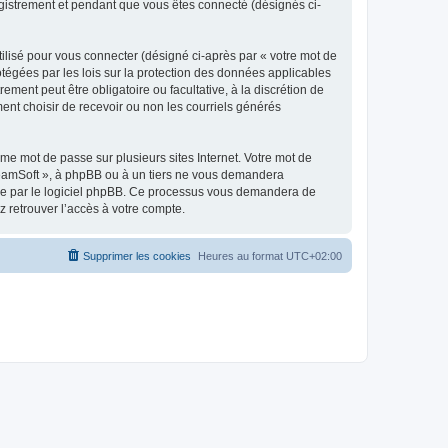
egistrement et pendant que vous êtes connecté (désignés ci-
ilisé pour vous connecter (désigné ci-après par « votre mot de
otégées par les lois sur la protection des données applicables
ment peut être obligatoire ou facultative, à la discrétion de
nt choisir de recevoir ou non les courriels générés
e mot de passe sur plusieurs sites Internet. Votre mot de
reamSoft », à phpBB ou à un tiers ne vous demandera
rnie par le logiciel phpBB. Ce processus vous demandera de
 retrouver l’accès à votre compte.
Supprimer les cookies
Heures au format
UTC+02:00