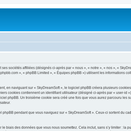
ses sociétés affiliées (désignés ci-après par « nous », « notre », « nos », « SkyDr
ww.phpbb.com », « phpBB Limited », « Équipes phpBB ») utilisent les informations coll
t, en naviguant sur « SkyDreamSoft », le logiciel phpBB créera plusieurs cookies. L
iers cookies contiennent un identifiant utilisateur (désigné ci-après par « user-id 
iciel phpBB. Un troisième cookie sera créé une fois que vous aurez parcouru les su
sateur.
l phpBB pendant que vous naviguez sur « SkyDreamSoft ». Ceux-ci sortent du cadr
 le biais des données que vous nous soumettez. Cela inclut, sans s’y limiter : la p