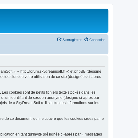
S’enregistrer
Connexion
eamSoft », « http://forum.skydreamsoft.fr ») et phpBB (désigné
ectées lors de votre utilisation de ce site (désignées ci-après
es cookies sont de petits fichiers texte stockés dans les
») et un identifiant de session anonyme (désigné ci-après par
jets de « SkyDreamSoft ». Il stocke des informations sur les
e de ce document, qui ne couvre que les cookies créés par le
ublication en tant qu’invité (désignée ci-après par « messages