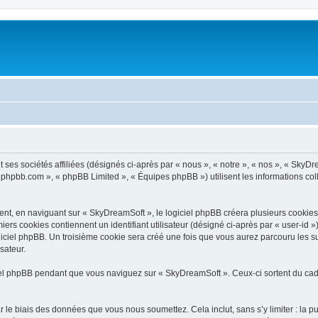
ses sociétés affiliées (désignés ci-après par « nous », « notre », « nos », « SkyDr
ww.phpbb.com », « phpBB Limited », « Équipes phpBB ») utilisent les informations coll
t, en naviguant sur « SkyDreamSoft », le logiciel phpBB créera plusieurs cookies. L
iers cookies contiennent un identifiant utilisateur (désigné ci-après par « user-id 
iciel phpBB. Un troisième cookie sera créé une fois que vous aurez parcouru les su
sateur.
l phpBB pendant que vous naviguez sur « SkyDreamSoft ». Ceux-ci sortent du cadr
 le biais des données que vous nous soumettez. Cela inclut, sans s’y limiter : la p