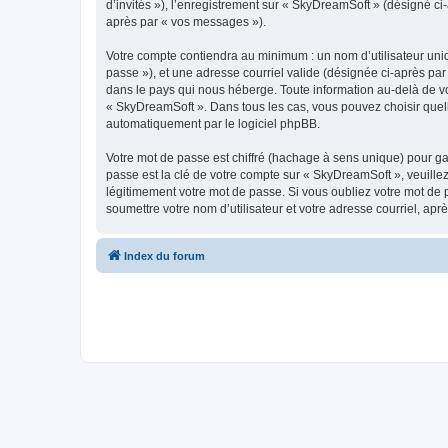
d’invités »), l’enregistrement sur « SkyDreamSoft » (désigné c
après par « vos messages »).
Votre compte contiendra au minimum : un nom d’utilisateur uniq
passe »), et une adresse courriel valide (désignée ci-après par
dans le pays qui nous héberge. Toute information au-delà de vot
« SkyDreamSoft ». Dans tous les cas, vous pouvez choisir quel
automatiquement par le logiciel phpBB.
Votre mot de passe est chiffré (hachage à sens unique) pour ga
passe est la clé de votre compte sur « SkyDreamSoft », veuill
légitimement votre mot de passe. Si vous oubliez votre mot de 
soumettre votre nom d’utilisateur et votre adresse courriel, a
Index du forum