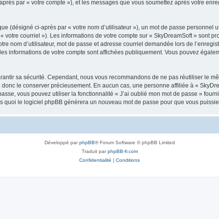
i-après par « votre compte »), et les messages que vous soumettez après votre enr
ue (désigné ci-après par « votre nom d’utilisateur »), un mot de passe personnel ut
 « votre courriel »). Les informations de votre compte sur « SkyDreamSoft » sont pr
re nom d’utilisateur, mot de passe et adresse courriel demandée lors de l’enregistre
les informations de votre compte sont affichées publiquement. Vous pouvez égaleme
rantir sa sécurité. Cependant, nous vous recommandons de ne pas réutiliser le mêm
ez donc le conserver précieusement. En aucun cas, une personne affiliée à « SkyD
passe, vous pouvez utiliser la fonctionnalité « J’ai oublié mon mot de passe » fou
près quoi le logiciel phpBB générera un nouveau mot de passe pour que vous puissiez
Développé par
phpBB
® Forum Software © phpBB Limited
Traduit par
phpBB-fr.com
Confidentialité
|
Conditions