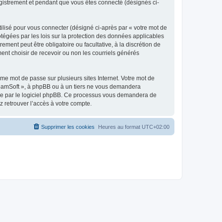
egistrement et pendant que vous êtes connecté (désignés ci-
ilisé pour vous connecter (désigné ci-après par « votre mot de
otégées par les lois sur la protection des données applicables
ment peut être obligatoire ou facultative, à la discrétion de
nt choisir de recevoir ou non les courriels générés
e mot de passe sur plusieurs sites Internet. Votre mot de
reamSoft », à phpBB ou à un tiers ne vous demandera
rnie par le logiciel phpBB. Ce processus vous demandera de
 retrouver l’accès à votre compte.
Supprimer les cookies
Heures au format
UTC+02:00