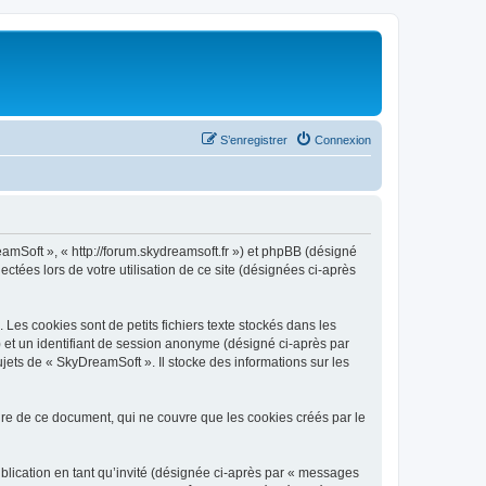
S’enregistrer
Connexion
eamSoft », « http://forum.skydreamsoft.fr ») et phpBB (désigné
ectées lors de votre utilisation de ce site (désignées ci-après
es cookies sont de petits fichiers texte stockés dans les
») et un identifiant de session anonyme (désigné ci-après par
jets de « SkyDreamSoft ». Il stocke des informations sur les
e de ce document, qui ne couvre que les cookies créés par le
ublication en tant qu’invité (désignée ci-après par « messages