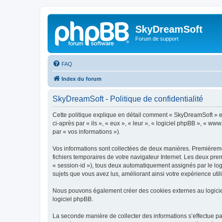
SkyDreamSoft
Forum de support
FAQ
Index du forum
SkyDreamSoft - Politique de confidentialité
Cette politique explique en détail comment « SkyDreamSoft » et 
ci-après par « ils », « eux », « leur », « logiciel phpBB », « w
par « vos informations »).
Vos informations sont collectées de deux manières. Premièremen
fichiers temporaires de votre navigateur Internet. Les deux prem
« session-id »), tous deux automatiquement assignés par le log
sujets que vous avez lus, améliorant ainsi votre expérience utili
Nous pouvons également créer des cookies externes au logicie
logiciel phpBB.
La seconde manière de collecter des informations s’effectue par