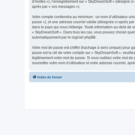
d’invités »), l’enregistrement sur « SkyDreamSoft » (désigné c
après par « vos messages »).
Votre compte contiendra au minimum : un nom d’utilisateur uniq
passe »), et une adresse courriel valide (désignée ci-après par
dans le pays qui nous héberge. Toute information au-delà de vot
« SkyDreamSoft ». Dans tous les cas, vous pouvez choisir quel
automatiquement par le logiciel phpBB.
Votre mot de passe est chiffré (hachage à sens unique) pour ga
passe est la clé de votre compte sur « SkyDreamSoft », veuill
légitimement votre mot de passe. Si vous oubliez votre mot de 
soumettre votre nom d’utilisateur et votre adresse courriel, a
Index du forum