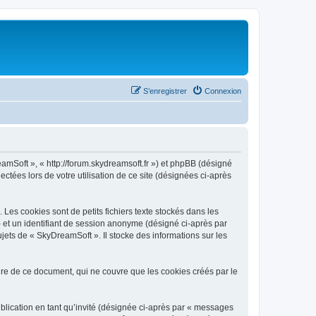
S’enregistrer
Connexion
eamSoft », « http://forum.skydreamsoft.fr ») et phpBB (désigné
ectées lors de votre utilisation de ce site (désignées ci-après
es cookies sont de petits fichiers texte stockés dans les
») et un identifiant de session anonyme (désigné ci-après par
jets de « SkyDreamSoft ». Il stocke des informations sur les
e de ce document, qui ne couvre que les cookies créés par le
ublication en tant qu’invité (désignée ci-après par « messages