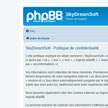
SkyDreamSoft
Forum de support
FAQ
Index du forum
SkyDreamSoft - Politique de confidentialité
Cette politique explique en détail comment « SkyDreamSoft » et 
ci-après par « ils », « eux », « leur », « logiciel phpBB », « w
par « vos informations »).
Vos informations sont collectées de deux manières. Premièremen
fichiers temporaires de votre navigateur Internet. Les deux prem
« session-id »), tous deux automatiquement assignés par le log
sujets que vous avez lus, améliorant ainsi votre expérience utili
Nous pouvons également créer des cookies externes au logicie
logiciel phpBB.
La seconde manière de collecter des informations s’effectue par