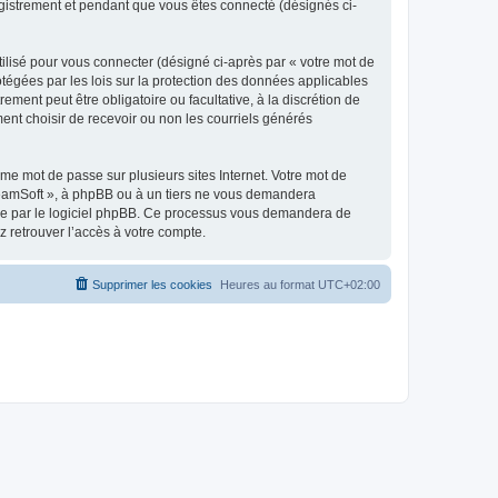
egistrement et pendant que vous êtes connecté (désignés ci-
ilisé pour vous connecter (désigné ci-après par « votre mot de
otégées par les lois sur la protection des données applicables
ment peut être obligatoire ou facultative, à la discrétion de
nt choisir de recevoir ou non les courriels générés
e mot de passe sur plusieurs sites Internet. Votre mot de
reamSoft », à phpBB ou à un tiers ne vous demandera
rnie par le logiciel phpBB. Ce processus vous demandera de
 retrouver l’accès à votre compte.
Supprimer les cookies
Heures au format
UTC+02:00