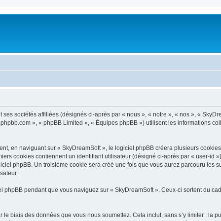
ses sociétés affiliées (désignés ci-après par « nous », « notre », « nos », « SkyDr
ww.phpbb.com », « phpBB Limited », « Équipes phpBB ») utilisent les informations coll
t, en naviguant sur « SkyDreamSoft », le logiciel phpBB créera plusieurs cookies. L
iers cookies contiennent un identifiant utilisateur (désigné ci-après par « user-id 
iciel phpBB. Un troisième cookie sera créé une fois que vous aurez parcouru les su
sateur.
l phpBB pendant que vous naviguez sur « SkyDreamSoft ». Ceux-ci sortent du cadr
 le biais des données que vous nous soumettez. Cela inclut, sans s’y limiter : la p