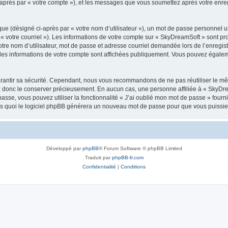
i-après par « votre compte »), et les messages que vous soumettez après votre enr
ue (désigné ci-après par « votre nom d’utilisateur »), un mot de passe personnel ut
 « votre courriel »). Les informations de votre compte sur « SkyDreamSoft » sont pr
re nom d’utilisateur, mot de passe et adresse courriel demandée lors de l’enregistre
les informations de votre compte sont affichées publiquement. Vous pouvez égaleme
rantir sa sécurité. Cependant, nous vous recommandons de ne pas réutiliser le mêm
ez donc le conserver précieusement. En aucun cas, une personne affiliée à « SkyD
passe, vous pouvez utiliser la fonctionnalité « J’ai oublié mon mot de passe » fou
près quoi le logiciel phpBB générera un nouveau mot de passe pour que vous puissiez
Développé par
phpBB
® Forum Software © phpBB Limited
Traduit par
phpBB-fr.com
Confidentialité
|
Conditions