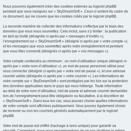
Nous pouvons également créer des cookies externes au logiciel phpBB
pendant que vous naviguez sur « SkyDreamSoft ». Ceux-ci sortent du cadre de
ce document, qui ne couvre que les cookies créés par le logiciel phpBB.
La seconde manière de collecter des informations s’effectue par le biais des
données que vous nous soumettez. Cela inclut, sans s’y limiter : la publication
en tant qu’invité (désignée ci-après par « messages d’invités »),
l’enregistrement sur « SkyDreamSoft » (désigné ci-après par « votre compte »),
et les messages que vous soumettez après votre enregistrement et pendant
que vous êtes connecté (désignés ci-après par « vos messages »).
Votre compte contiendra au minimum : un nom d’utilisateur unique (désigné ci-
après par « votre nom d’utilisateur »), un mot de passe personnel utilisé pour
vous connecter (désigné ci-après par « votre mot de passe »), et une adresse
courriel valide (désignée ci-après par « votre courriel »). Les informations de
votre compte sur « SkyDreamSoft » sont protégées par les lois sur la protection
des données applicables dans le pays qui nous héberge. Toute information
au-delà de votre nom d’utilisateur, mot de passe et adresse courriel demandée
lors de l’enregistrement peut être obligatoire ou facultative, à la discrétion de
« SkyDreamSoft ». Dans tous les cas, vous pouvez choisir quelles informations
de votre compte sont affichées publiquement. Vous pouvez également choisir
de recevoir ou non les courriels générés automatiquement par le logiciel
phpBB.
Votre mot de passe est chiffré (hachage à sens unique) pour garantir sa
sécurité. Cependant, nous vous recommandons de ne pas réutiliser le même