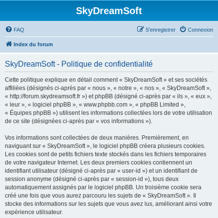
SkyDreamSoft
FAQ
S’enregistrer
Connexion
Index du forum
SkyDreamSoft - Politique de confidentialité
Cette politique explique en détail comment « SkyDreamSoft » et ses sociétés
affiliées (désignés ci-après par « nous », « notre », « nos », « SkyDreamSoft »,
« http://forum.skydreamsoft.fr ») et phpBB (désigné ci-après par « ils », « eux »,
« leur », « logiciel phpBB », « www.phpbb.com », « phpBB Limited »,
« Équipes phpBB ») utilisent les informations collectées lors de votre utilisation
de ce site (désignées ci-après par « vos informations »).
Vos informations sont collectées de deux manières. Premièrement, en
naviguant sur « SkyDreamSoft », le logiciel phpBB créera plusieurs cookies.
Les cookies sont de petits fichiers texte stockés dans les fichiers temporaires
de votre navigateur Internet. Les deux premiers cookies contiennent un
identifiant utilisateur (désigné ci-après par « user-id ») et un identifiant de
session anonyme (désigné ci-après par « session-id »), tous deux
automatiquement assignés par le logiciel phpBB. Un troisième cookie sera
créé une fois que vous aurez parcouru les sujets de « SkyDreamSoft ». Il
stocke des informations sur les sujets que vous avez lus, améliorant ainsi votre
expérience utilisateur.