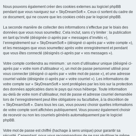
Nous pouvons également créer des cookies externes au logiciel phpBB
pendant que vous naviguez sur « SkyDreamSoft ». Ceux-ci sortent du cadre de
ce document, qui ne couvre que les cookies créés par le logiciel phpBB.
La seconde manière de collecter des informations s’effectue par le biais des
données que vous nous soumettez. Cela inclut, sans s’y limiter : la publication
en tant qu’invité (désignée ci-après par « messages d’invités »),
l’enregistrement sur « SkyDreamSoft » (désigné ci-après par « votre compte »),
et les messages que vous soumettez après votre enregistrement et pendant
que vous êtes connecté (désignés ci-après par « vos messages »).
Votre compte contiendra au minimum : un nom d’utilisateur unique (désigné ci-
après par « votre nom d’utilisateur »), un mot de passe personnel utilisé pour
vous connecter (désigné ci-après par « votre mot de passe »), et une adresse
courriel valide (désignée ci-après par « votre courriel »). Les informations de
votre compte sur « SkyDreamSoft » sont protégées par les lois sur la protection
des données applicables dans le pays qui nous héberge. Toute information
au-delà de votre nom d’utilisateur, mot de passe et adresse courriel demandée
lors de l’enregistrement peut être obligatoire ou facultative, à la discrétion de
« SkyDreamSoft ». Dans tous les cas, vous pouvez choisir quelles informations
de votre compte sont affichées publiquement. Vous pouvez également choisir
de recevoir ou non les courriels générés automatiquement par le logiciel
phpBB.
Votre mot de passe est chiffré (hachage à sens unique) pour garantir sa
sécurité. Cependant, nous vous recommandons de ne pas réutiliser le même