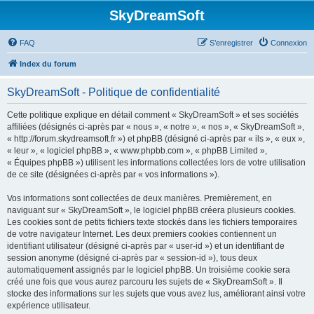
SkyDreamSoft
FAQ
S’enregistrer
Connexion
Index du forum
SkyDreamSoft - Politique de confidentialité
Cette politique explique en détail comment « SkyDreamSoft » et ses sociétés
affiliées (désignés ci-après par « nous », « notre », « nos », « SkyDreamSoft »,
« http://forum.skydreamsoft.fr ») et phpBB (désigné ci-après par « ils », « eux »,
« leur », « logiciel phpBB », « www.phpbb.com », « phpBB Limited »,
« Équipes phpBB ») utilisent les informations collectées lors de votre utilisation
de ce site (désignées ci-après par « vos informations »).
Vos informations sont collectées de deux manières. Premièrement, en
naviguant sur « SkyDreamSoft », le logiciel phpBB créera plusieurs cookies.
Les cookies sont de petits fichiers texte stockés dans les fichiers temporaires
de votre navigateur Internet. Les deux premiers cookies contiennent un
identifiant utilisateur (désigné ci-après par « user-id ») et un identifiant de
session anonyme (désigné ci-après par « session-id »), tous deux
automatiquement assignés par le logiciel phpBB. Un troisième cookie sera
créé une fois que vous aurez parcouru les sujets de « SkyDreamSoft ». Il
stocke des informations sur les sujets que vous avez lus, améliorant ainsi votre
expérience utilisateur.