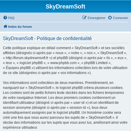
SkyDreamSoft
FAQ
S’enregistrer
Connexion
Index du forum
SkyDreamSoft - Politique de confidentialité
Cette politique explique en détail comment « SkyDreamSoft » et ses sociétés
affiliées (désignés ci-après par « nous », « notre », « nos », « SkyDreamSoft »,
« http://forum.skydreamsoft.fr ») et phpBB (désigné ci-après par « ils », « eux »,
« leur », « logiciel phpBB », « www.phpbb.com », « phpBB Limited »,
« Équipes phpBB ») utilisent les informations collectées lors de votre utilisation
de ce site (désignées ci-après par « vos informations »).
Vos informations sont collectées de deux manières. Premièrement, en
naviguant sur « SkyDreamSoft », le logiciel phpBB créera plusieurs cookies.
Les cookies sont de petits fichiers texte stockés dans les fichiers temporaires
de votre navigateur Internet. Les deux premiers cookies contiennent un
identifiant utilisateur (désigné ci-après par « user-id ») et un identifiant de
session anonyme (désigné ci-après par « session-id »), tous deux
automatiquement assignés par le logiciel phpBB. Un troisième cookie sera
créé une fois que vous aurez parcouru les sujets de « SkyDreamSoft ». Il
stocke des informations sur les sujets que vous avez lus, améliorant ainsi votre
expérience utilisateur.