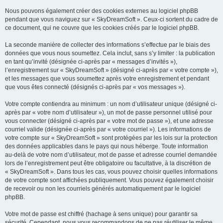
Nous pouvons également créer des cookies externes au logiciel phpBB
pendant que vous naviguez sur « SkyDreamSoft ». Ceux-ci sortent du cadre de
ce document, qui ne couvre que les cookies créés par le logiciel phpBB.
La seconde manière de collecter des informations s’effectue par le biais des
données que vous nous soumettez. Cela inclut, sans s’y limiter : la publication
en tant qu’invité (désignée ci-après par « messages d’invités »),
l’enregistrement sur « SkyDreamSoft » (désigné ci-après par « votre compte »),
et les messages que vous soumettez après votre enregistrement et pendant
que vous êtes connecté (désignés ci-après par « vos messages »).
Votre compte contiendra au minimum : un nom d’utilisateur unique (désigné ci-
après par « votre nom d’utilisateur »), un mot de passe personnel utilisé pour
vous connecter (désigné ci-après par « votre mot de passe »), et une adresse
courriel valide (désignée ci-après par « votre courriel »). Les informations de
votre compte sur « SkyDreamSoft » sont protégées par les lois sur la protection
des données applicables dans le pays qui nous héberge. Toute information
au-delà de votre nom d’utilisateur, mot de passe et adresse courriel demandée
lors de l’enregistrement peut être obligatoire ou facultative, à la discrétion de
« SkyDreamSoft ». Dans tous les cas, vous pouvez choisir quelles informations
de votre compte sont affichées publiquement. Vous pouvez également choisir
de recevoir ou non les courriels générés automatiquement par le logiciel
phpBB.
Votre mot de passe est chiffré (hachage à sens unique) pour garantir sa
sécurité. Cependant, nous vous recommandons de ne pas réutiliser le même