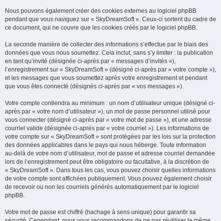
Nous pouvons également créer des cookies externes au logiciel phpBB
pendant que vous naviguez sur « SkyDreamSoft ». Ceux-ci sortent du cadre de
ce document, qui ne couvre que les cookies créés par le logiciel phpBB.
La seconde manière de collecter des informations s’effectue par le biais des
données que vous nous soumettez. Cela inclut, sans s’y limiter : la publication
en tant qu’invité (désignée ci-après par « messages d’invités »),
l’enregistrement sur « SkyDreamSoft » (désigné ci-après par « votre compte »),
et les messages que vous soumettez après votre enregistrement et pendant
que vous êtes connecté (désignés ci-après par « vos messages »).
Votre compte contiendra au minimum : un nom d’utilisateur unique (désigné ci-
après par « votre nom d’utilisateur »), un mot de passe personnel utilisé pour
vous connecter (désigné ci-après par « votre mot de passe »), et une adresse
courriel valide (désignée ci-après par « votre courriel »). Les informations de
votre compte sur « SkyDreamSoft » sont protégées par les lois sur la protection
des données applicables dans le pays qui nous héberge. Toute information
au-delà de votre nom d’utilisateur, mot de passe et adresse courriel demandée
lors de l’enregistrement peut être obligatoire ou facultative, à la discrétion de
« SkyDreamSoft ». Dans tous les cas, vous pouvez choisir quelles informations
de votre compte sont affichées publiquement. Vous pouvez également choisir
de recevoir ou non les courriels générés automatiquement par le logiciel
phpBB.
Votre mot de passe est chiffré (hachage à sens unique) pour garantir sa
sécurité. Cependant, nous vous recommandons de ne pas réutiliser le même