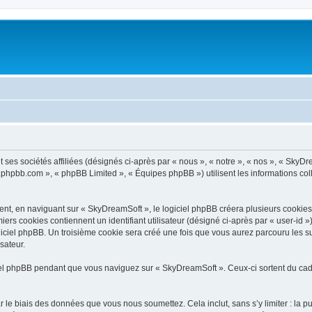
ses sociétés affiliées (désignés ci-après par « nous », « notre », « nos », « SkyDr
ww.phpbb.com », « phpBB Limited », « Équipes phpBB ») utilisent les informations coll
t, en naviguant sur « SkyDreamSoft », le logiciel phpBB créera plusieurs cookies. L
iers cookies contiennent un identifiant utilisateur (désigné ci-après par « user-id 
iciel phpBB. Un troisième cookie sera créé une fois que vous aurez parcouru les su
sateur.
l phpBB pendant que vous naviguez sur « SkyDreamSoft ». Ceux-ci sortent du cadr
 le biais des données que vous nous soumettez. Cela inclut, sans s’y limiter : la p