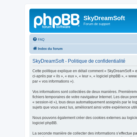
SkyDreamSoft
Forum de support
FAQ
Index du forum
SkyDreamSoft - Politique de confidentialité
Cette politique explique en détail comment « SkyDreamSoft » et 
ci-après par « ils », « eux », « leur », « logiciel phpBB », « w
par « vos informations »).
Vos informations sont collectées de deux manières. Premièremen
fichiers temporaires de votre navigateur Internet. Les deux prem
« session-id »), tous deux automatiquement assignés par le log
sujets que vous avez lus, améliorant ainsi votre expérience utili
Nous pouvons également créer des cookies externes au logicie
logiciel phpBB.
La seconde manière de collecter des informations s’effectue par