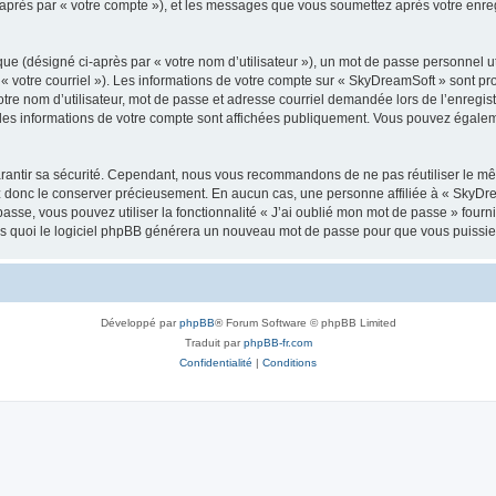
i-après par « votre compte »), et les messages que vous soumettez après votre enr
ue (désigné ci-après par « votre nom d’utilisateur »), un mot de passe personnel ut
 « votre courriel »). Les informations de votre compte sur « SkyDreamSoft » sont pr
re nom d’utilisateur, mot de passe et adresse courriel demandée lors de l’enregistre
les informations de votre compte sont affichées publiquement. Vous pouvez égaleme
rantir sa sécurité. Cependant, nous vous recommandons de ne pas réutiliser le mêm
ez donc le conserver précieusement. En aucun cas, une personne affiliée à « SkyD
passe, vous pouvez utiliser la fonctionnalité « J’ai oublié mon mot de passe » fou
près quoi le logiciel phpBB générera un nouveau mot de passe pour que vous puissiez
Développé par
phpBB
® Forum Software © phpBB Limited
Traduit par
phpBB-fr.com
Confidentialité
|
Conditions