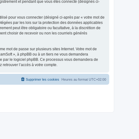
egistrement et pendant que vous êtes connecté (désignés ci-
ilisé pour vous connecter (désigné ci-après par « votre mot de
otégées par les lois sur la protection des données applicables
ment peut être obligatoire ou facultative, à la discrétion de
nt choisir de recevoir ou non les courriels générés
e mot de passe sur plusieurs sites Internet. Votre mot de
reamSoft », à phpBB ou à un tiers ne vous demandera
rnie par le logiciel phpBB. Ce processus vous demandera de
 retrouver l’accès à votre compte.
Supprimer les cookies
Heures au format
UTC+02:00