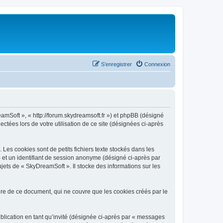
S’enregistrer
Connexion
eamSoft », « http://forum.skydreamsoft.fr ») et phpBB (désigné
ectées lors de votre utilisation de ce site (désignées ci-après
es cookies sont de petits fichiers texte stockés dans les
») et un identifiant de session anonyme (désigné ci-après par
jets de « SkyDreamSoft ». Il stocke des informations sur les
e de ce document, qui ne couvre que les cookies créés par le
ublication en tant qu’invité (désignée ci-après par « messages