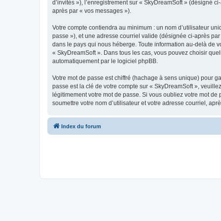
d’invités »), l’enregistrement sur « SkyDreamSoft » (désigné c
après par « vos messages »).
Votre compte contiendra au minimum : un nom d’utilisateur uniq
passe »), et une adresse courriel valide (désignée ci-après par
dans le pays qui nous héberge. Toute information au-delà de vot
« SkyDreamSoft ». Dans tous les cas, vous pouvez choisir quel
automatiquement par le logiciel phpBB.
Votre mot de passe est chiffré (hachage à sens unique) pour ga
passe est la clé de votre compte sur « SkyDreamSoft », veuill
légitimement votre mot de passe. Si vous oubliez votre mot de 
soumettre votre nom d’utilisateur et votre adresse courriel, a
Index du forum