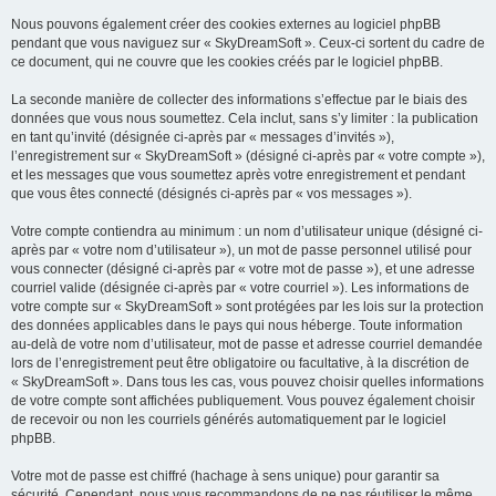
Nous pouvons également créer des cookies externes au logiciel phpBB
pendant que vous naviguez sur « SkyDreamSoft ». Ceux-ci sortent du cadre de
ce document, qui ne couvre que les cookies créés par le logiciel phpBB.
La seconde manière de collecter des informations s’effectue par le biais des
données que vous nous soumettez. Cela inclut, sans s’y limiter : la publication
en tant qu’invité (désignée ci-après par « messages d’invités »),
l’enregistrement sur « SkyDreamSoft » (désigné ci-après par « votre compte »),
et les messages que vous soumettez après votre enregistrement et pendant
que vous êtes connecté (désignés ci-après par « vos messages »).
Votre compte contiendra au minimum : un nom d’utilisateur unique (désigné ci-
après par « votre nom d’utilisateur »), un mot de passe personnel utilisé pour
vous connecter (désigné ci-après par « votre mot de passe »), et une adresse
courriel valide (désignée ci-après par « votre courriel »). Les informations de
votre compte sur « SkyDreamSoft » sont protégées par les lois sur la protection
des données applicables dans le pays qui nous héberge. Toute information
au-delà de votre nom d’utilisateur, mot de passe et adresse courriel demandée
lors de l’enregistrement peut être obligatoire ou facultative, à la discrétion de
« SkyDreamSoft ». Dans tous les cas, vous pouvez choisir quelles informations
de votre compte sont affichées publiquement. Vous pouvez également choisir
de recevoir ou non les courriels générés automatiquement par le logiciel
phpBB.
Votre mot de passe est chiffré (hachage à sens unique) pour garantir sa
sécurité. Cependant, nous vous recommandons de ne pas réutiliser le même