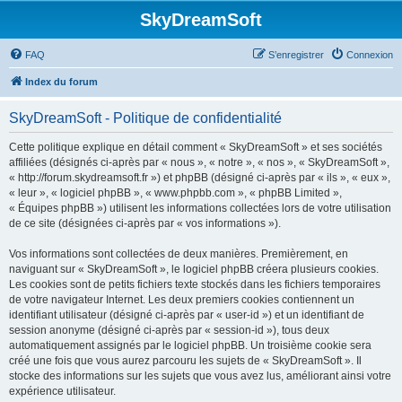
SkyDreamSoft
FAQ
S’enregistrer
Connexion
Index du forum
SkyDreamSoft - Politique de confidentialité
Cette politique explique en détail comment « SkyDreamSoft » et ses sociétés
affiliées (désignés ci-après par « nous », « notre », « nos », « SkyDreamSoft »,
« http://forum.skydreamsoft.fr ») et phpBB (désigné ci-après par « ils », « eux »,
« leur », « logiciel phpBB », « www.phpbb.com », « phpBB Limited »,
« Équipes phpBB ») utilisent les informations collectées lors de votre utilisation
de ce site (désignées ci-après par « vos informations »).
Vos informations sont collectées de deux manières. Premièrement, en
naviguant sur « SkyDreamSoft », le logiciel phpBB créera plusieurs cookies.
Les cookies sont de petits fichiers texte stockés dans les fichiers temporaires
de votre navigateur Internet. Les deux premiers cookies contiennent un
identifiant utilisateur (désigné ci-après par « user-id ») et un identifiant de
session anonyme (désigné ci-après par « session-id »), tous deux
automatiquement assignés par le logiciel phpBB. Un troisième cookie sera
créé une fois que vous aurez parcouru les sujets de « SkyDreamSoft ». Il
stocke des informations sur les sujets que vous avez lus, améliorant ainsi votre
expérience utilisateur.