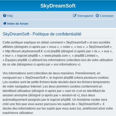
SkyDreamSoft
FAQ
S’enregistrer
Connexion
Index du forum
SkyDreamSoft - Politique de confidentialité
Cette politique explique en détail comment « SkyDreamSoft » et ses sociétés
affiliées (désignés ci-après par « nous », « notre », « nos », « SkyDreamSoft »,
« http://forum.skydreamsoft.fr ») et phpBB (désigné ci-après par « ils », « eux »,
« leur », « logiciel phpBB », « www.phpbb.com », « phpBB Limited »,
« Équipes phpBB ») utilisent les informations collectées lors de votre utilisation
de ce site (désignées ci-après par « vos informations »).
Vos informations sont collectées de deux manières. Premièrement, en
naviguant sur « SkyDreamSoft », le logiciel phpBB créera plusieurs cookies.
Les cookies sont de petits fichiers texte stockés dans les fichiers temporaires
de votre navigateur Internet. Les deux premiers cookies contiennent un
identifiant utilisateur (désigné ci-après par « user-id ») et un identifiant de
session anonyme (désigné ci-après par « session-id »), tous deux
automatiquement assignés par le logiciel phpBB. Un troisième cookie sera
créé une fois que vous aurez parcouru les sujets de « SkyDreamSoft ». Il
stocke des informations sur les sujets que vous avez lus, améliorant ainsi votre
expérience utilisateur.