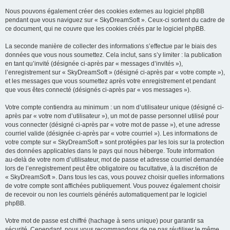
Nous pouvons également créer des cookies externes au logiciel phpBB
pendant que vous naviguez sur « SkyDreamSoft ». Ceux-ci sortent du cadre de
ce document, qui ne couvre que les cookies créés par le logiciel phpBB.
La seconde manière de collecter des informations s’effectue par le biais des
données que vous nous soumettez. Cela inclut, sans s’y limiter : la publication
en tant qu’invité (désignée ci-après par « messages d’invités »),
l’enregistrement sur « SkyDreamSoft » (désigné ci-après par « votre compte »),
et les messages que vous soumettez après votre enregistrement et pendant
que vous êtes connecté (désignés ci-après par « vos messages »).
Votre compte contiendra au minimum : un nom d’utilisateur unique (désigné ci-
après par « votre nom d’utilisateur »), un mot de passe personnel utilisé pour
vous connecter (désigné ci-après par « votre mot de passe »), et une adresse
courriel valide (désignée ci-après par « votre courriel »). Les informations de
votre compte sur « SkyDreamSoft » sont protégées par les lois sur la protection
des données applicables dans le pays qui nous héberge. Toute information
au-delà de votre nom d’utilisateur, mot de passe et adresse courriel demandée
lors de l’enregistrement peut être obligatoire ou facultative, à la discrétion de
« SkyDreamSoft ». Dans tous les cas, vous pouvez choisir quelles informations
de votre compte sont affichées publiquement. Vous pouvez également choisir
de recevoir ou non les courriels générés automatiquement par le logiciel
phpBB.
Votre mot de passe est chiffré (hachage à sens unique) pour garantir sa
sécurité. Cependant, nous vous recommandons de ne pas réutiliser le même