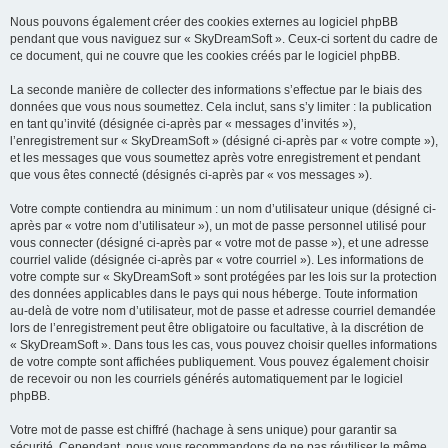
Nous pouvons également créer des cookies externes au logiciel phpBB
pendant que vous naviguez sur « SkyDreamSoft ». Ceux-ci sortent du cadre de
ce document, qui ne couvre que les cookies créés par le logiciel phpBB.
La seconde manière de collecter des informations s’effectue par le biais des
données que vous nous soumettez. Cela inclut, sans s’y limiter : la publication
en tant qu’invité (désignée ci-après par « messages d’invités »),
l’enregistrement sur « SkyDreamSoft » (désigné ci-après par « votre compte »),
et les messages que vous soumettez après votre enregistrement et pendant
que vous êtes connecté (désignés ci-après par « vos messages »).
Votre compte contiendra au minimum : un nom d’utilisateur unique (désigné ci-
après par « votre nom d’utilisateur »), un mot de passe personnel utilisé pour
vous connecter (désigné ci-après par « votre mot de passe »), et une adresse
courriel valide (désignée ci-après par « votre courriel »). Les informations de
votre compte sur « SkyDreamSoft » sont protégées par les lois sur la protection
des données applicables dans le pays qui nous héberge. Toute information
au-delà de votre nom d’utilisateur, mot de passe et adresse courriel demandée
lors de l’enregistrement peut être obligatoire ou facultative, à la discrétion de
« SkyDreamSoft ». Dans tous les cas, vous pouvez choisir quelles informations
de votre compte sont affichées publiquement. Vous pouvez également choisir
de recevoir ou non les courriels générés automatiquement par le logiciel
phpBB.
Votre mot de passe est chiffré (hachage à sens unique) pour garantir sa
sécurité. Cependant, nous vous recommandons de ne pas réutiliser le même