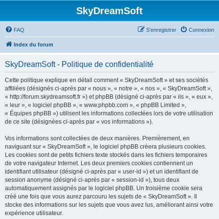
SkyDreamSoft
FAQ
S’enregistrer
Connexion
Index du forum
SkyDreamSoft - Politique de confidentialité
Cette politique explique en détail comment « SkyDreamSoft » et ses sociétés
affiliées (désignés ci-après par « nous », « notre », « nos », « SkyDreamSoft »,
« http://forum.skydreamsoft.fr ») et phpBB (désigné ci-après par « ils », « eux »,
« leur », « logiciel phpBB », « www.phpbb.com », « phpBB Limited »,
« Équipes phpBB ») utilisent les informations collectées lors de votre utilisation
de ce site (désignées ci-après par « vos informations »).
Vos informations sont collectées de deux manières. Premièrement, en
naviguant sur « SkyDreamSoft », le logiciel phpBB créera plusieurs cookies.
Les cookies sont de petits fichiers texte stockés dans les fichiers temporaires
de votre navigateur Internet. Les deux premiers cookies contiennent un
identifiant utilisateur (désigné ci-après par « user-id ») et un identifiant de
session anonyme (désigné ci-après par « session-id »), tous deux
automatiquement assignés par le logiciel phpBB. Un troisième cookie sera
créé une fois que vous aurez parcouru les sujets de « SkyDreamSoft ». Il
stocke des informations sur les sujets que vous avez lus, améliorant ainsi votre
expérience utilisateur.