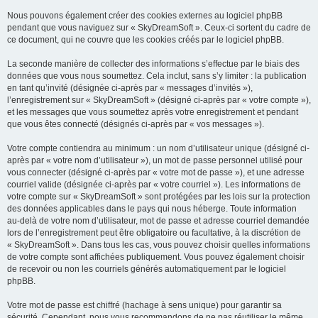
Nous pouvons également créer des cookies externes au logiciel phpBB
pendant que vous naviguez sur « SkyDreamSoft ». Ceux-ci sortent du cadre de
ce document, qui ne couvre que les cookies créés par le logiciel phpBB.
La seconde manière de collecter des informations s’effectue par le biais des
données que vous nous soumettez. Cela inclut, sans s’y limiter : la publication
en tant qu’invité (désignée ci-après par « messages d’invités »),
l’enregistrement sur « SkyDreamSoft » (désigné ci-après par « votre compte »),
et les messages que vous soumettez après votre enregistrement et pendant
que vous êtes connecté (désignés ci-après par « vos messages »).
Votre compte contiendra au minimum : un nom d’utilisateur unique (désigné ci-
après par « votre nom d’utilisateur »), un mot de passe personnel utilisé pour
vous connecter (désigné ci-après par « votre mot de passe »), et une adresse
courriel valide (désignée ci-après par « votre courriel »). Les informations de
votre compte sur « SkyDreamSoft » sont protégées par les lois sur la protection
des données applicables dans le pays qui nous héberge. Toute information
au-delà de votre nom d’utilisateur, mot de passe et adresse courriel demandée
lors de l’enregistrement peut être obligatoire ou facultative, à la discrétion de
« SkyDreamSoft ». Dans tous les cas, vous pouvez choisir quelles informations
de votre compte sont affichées publiquement. Vous pouvez également choisir
de recevoir ou non les courriels générés automatiquement par le logiciel
phpBB.
Votre mot de passe est chiffré (hachage à sens unique) pour garantir sa
sécurité. Cependant, nous vous recommandons de ne pas réutiliser le même