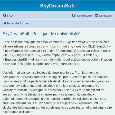
SkyDreamSoft
FAQ
S’enregistrer
Connexion
Index du forum
SkyDreamSoft - Politique de confidentialité
Cette politique explique en détail comment « SkyDreamSoft » et ses sociétés
affiliées (désignés ci-après par « nous », « notre », « nos », « SkyDreamSoft »,
« http://forum.skydreamsoft.fr ») et phpBB (désigné ci-après par « ils », « eux »,
« leur », « logiciel phpBB », « www.phpbb.com », « phpBB Limited »,
« Équipes phpBB ») utilisent les informations collectées lors de votre utilisation
de ce site (désignées ci-après par « vos informations »).
Vos informations sont collectées de deux manières. Premièrement, en
naviguant sur « SkyDreamSoft », le logiciel phpBB créera plusieurs cookies.
Les cookies sont de petits fichiers texte stockés dans les fichiers temporaires
de votre navigateur Internet. Les deux premiers cookies contiennent un
identifiant utilisateur (désigné ci-après par « user-id ») et un identifiant de
session anonyme (désigné ci-après par « session-id »), tous deux
automatiquement assignés par le logiciel phpBB. Un troisième cookie sera
créé une fois que vous aurez parcouru les sujets de « SkyDreamSoft ». Il
stocke des informations sur les sujets que vous avez lus, améliorant ainsi votre
expérience utilisateur.