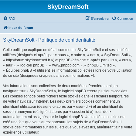
SkyDreamSoft
FAQ
S’enregistrer
Connexion
Index du forum
SkyDreamSoft - Politique de confidentialité
Cette politique explique en détail comment « SkyDreamSoft » et ses sociétés
affiliées (désignés ci-après par « nous », « notre », « nos », « SkyDreamSoft »,
« http://forum.skydreamsoft.fr ») et phpBB (désigné ci-après par « ils », « eux »,
« leur », « logiciel phpBB », « www.phpbb.com », « phpBB Limited »,
« Équipes phpBB ») utilisent les informations collectées lors de votre utilisation
de ce site (désignées ci-après par « vos informations »).
Vos informations sont collectées de deux manières. Premièrement, en
naviguant sur « SkyDreamSoft », le logiciel phpBB créera plusieurs cookies.
Les cookies sont de petits fichiers texte stockés dans les fichiers temporaires
de votre navigateur Internet. Les deux premiers cookies contiennent un
identifiant utilisateur (désigné ci-après par « user-id ») et un identifiant de
session anonyme (désigné ci-après par « session-id »), tous deux
automatiquement assignés par le logiciel phpBB. Un troisième cookie sera
créé une fois que vous aurez parcouru les sujets de « SkyDreamSoft ». Il
stocke des informations sur les sujets que vous avez lus, améliorant ainsi votre
expérience utilisateur.