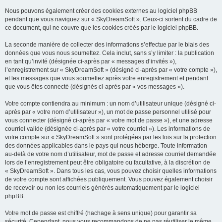
Nous pouvons également créer des cookies externes au logiciel phpBB
pendant que vous naviguez sur « SkyDreamSoft ». Ceux-ci sortent du cadre de
ce document, qui ne couvre que les cookies créés par le logiciel phpBB.
La seconde manière de collecter des informations s’effectue par le biais des
données que vous nous soumettez. Cela inclut, sans s’y limiter : la publication
en tant qu’invité (désignée ci-après par « messages d’invités »),
l’enregistrement sur « SkyDreamSoft » (désigné ci-après par « votre compte »),
et les messages que vous soumettez après votre enregistrement et pendant
que vous êtes connecté (désignés ci-après par « vos messages »).
Votre compte contiendra au minimum : un nom d’utilisateur unique (désigné ci-
après par « votre nom d’utilisateur »), un mot de passe personnel utilisé pour
vous connecter (désigné ci-après par « votre mot de passe »), et une adresse
courriel valide (désignée ci-après par « votre courriel »). Les informations de
votre compte sur « SkyDreamSoft » sont protégées par les lois sur la protection
des données applicables dans le pays qui nous héberge. Toute information
au-delà de votre nom d’utilisateur, mot de passe et adresse courriel demandée
lors de l’enregistrement peut être obligatoire ou facultative, à la discrétion de
« SkyDreamSoft ». Dans tous les cas, vous pouvez choisir quelles informations
de votre compte sont affichées publiquement. Vous pouvez également choisir
de recevoir ou non les courriels générés automatiquement par le logiciel
phpBB.
Votre mot de passe est chiffré (hachage à sens unique) pour garantir sa
sécurité. Cependant, nous vous recommandons de ne pas réutiliser le même